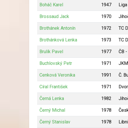
Boháč Karel
1947
Liga
Brossaud Jack
1970
Jiho
Brothánek Antonín
1972
TC D
Brothánková Lenka
1973
TC D
Brulík Pavel
1977
ČB -
Buchlovský Petr
1971
JKM
Cenková Veronika
1991
Č. B
Círal František
1971
Dvor
Černá Lenka
1982
Jiho
Černý Michal
1978
Česk
Černý Stanislav
1978
Libn