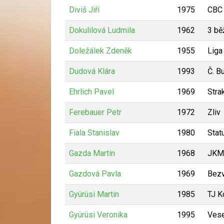
Diviš Jiří
1975
CBC
Dokulilová Ludmila
1962
3 bě
Doležálek Zdeněk
1955
Liga
Dudová Klára
1993
Č. B
Ehrlich Pavel
1969
Stra
Ferebauer Petr
1972
Zliv
Fiala Stanislav
1980
Stat
Gazda Martin
1968
JKM 
Gazdová Pavla
1969
Bezv
Gyürüsi Martin
1985
TJ K
Gyürüsi Veronika
1995
Vese