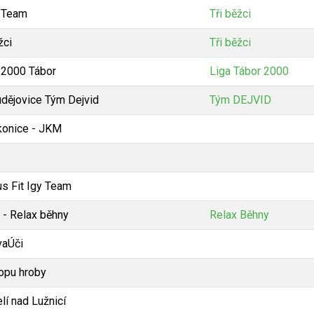
 Team
Tři běžci
žci
Tři běžci
 2000 Tábor
Liga Tábor 2000
udějovice Tým Dejvid
Tým DEJVID
konice - JKM
us Fit Igy Team
- Relax běhny
Relax Běhny
aÚči
opu hroby
lí nad Lužnicí