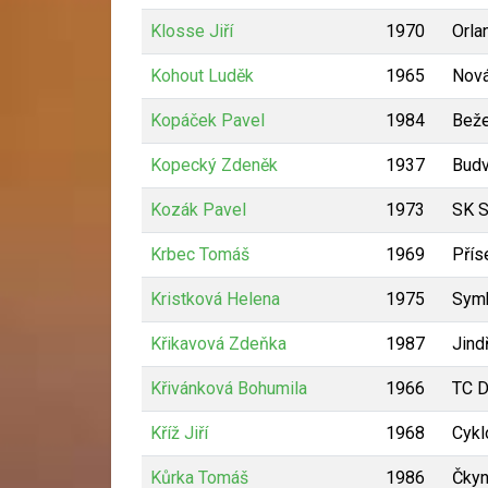
Klosse Jiří
1970
Orla
Kohout Luděk
1965
Nov
Kopáček Pavel
1984
Beže
Kopecký Zdeněk
1937
Budv
Kozák Pavel
1973
SK S
Krbec Tomáš
1969
Přís
Kristková Helena
1975
Sym
Křikavová Zdeňka
1987
Jind
Křivánková Bohumila
1966
TC D
Kříž Jiří
1968
Cykl
Kůrka Tomáš
1986
Čky