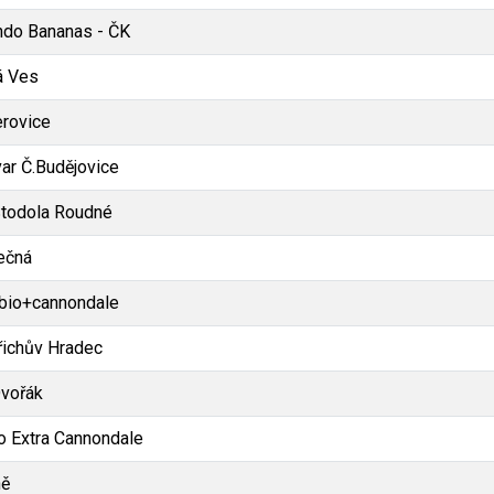
ndo Bananas - ČK
á Ves
rovice
ar Č.Budějovice
todola Roudné
ečná
bio+cannondale
řichův Hradec
vořák
o Extra Cannondale
ně