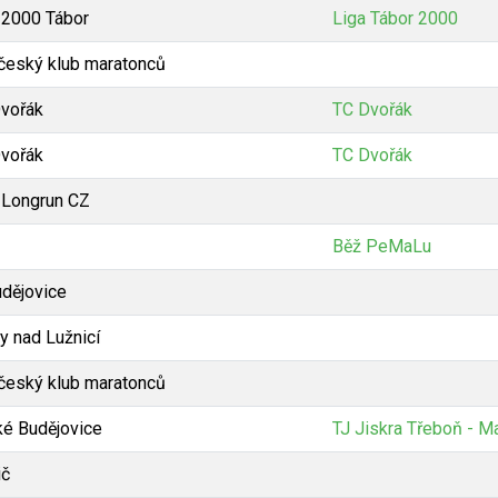
 2000 Tábor
Liga Tábor 2000
český klub maratonců
vořák
TC Dvořák
vořák
TC Dvořák
 Longrun CZ
Běž PeMaLu
udějovice
y nad Lužnicí
český klub maratonců
é Budějovice
TJ Jiskra Třeboň - M
ič