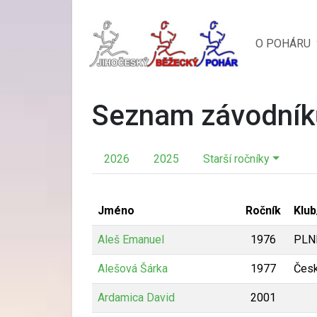
O POHÁRU
Seznam závodník
2026
2025
Starší ročníky
Jméno
Ročník
Klu
Aleš Emanuel
1976
PLN
Alešová Šárka
1977
Česk
Ardamica David
2001