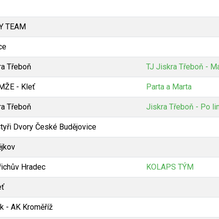
Y TEAM
ce
ra Třeboň
TJ Jiskra Třeboň - M
ŽE - Kleť
Parta a Marta
ra Třeboň
Jiskra Třeboň - Po li
tyři Dvory České Budějovice
jkov
řichův Hradec
KOLAPS TÝM
eť
k - AK Kroměříž