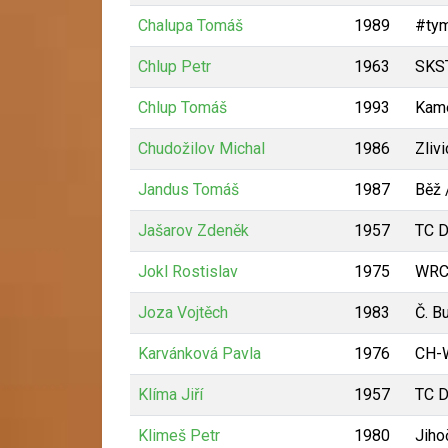
Chalupa Tomáš
1989
#tym
Chlup Petr
1963
SKST
Chlup Tomáš
1993
Kame
Chudožilov Michal
1986
Zliv
Jandus Tomáš
1987
Běž 
Jašarov Zdeněk
1957
TC D
Jokl Rostislav
1975
WR
Joza Vojtěch
1983
Č. B
Karvánková Pavla
1976
CH-
Klíma Jiří
1957
TC D
Klimeš Petr
1980
Jiho