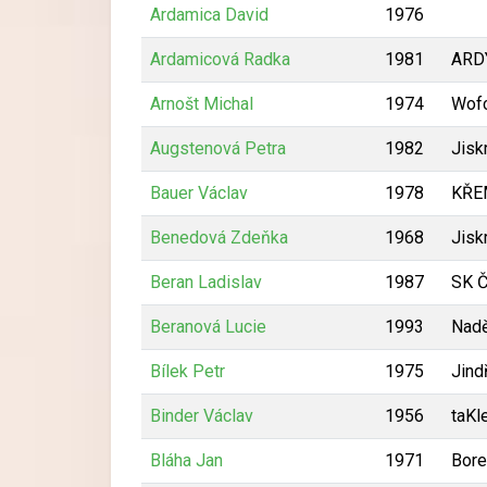
Ardamica David
1976
Ardamicová Radka
1981
ARD
Arnošt Michal
1974
Wof
Augstenová Petra
1982
Jisk
Bauer Václav
1978
KŘEM
Benedová Zdeňka
1968
Jisk
Beran Ladislav
1987
SK Č
Beranová Lucie
1993
Nadě
Bílek Petr
1975
Jind
Binder Václav
1956
taKl
Bláha Jan
1971
Bore