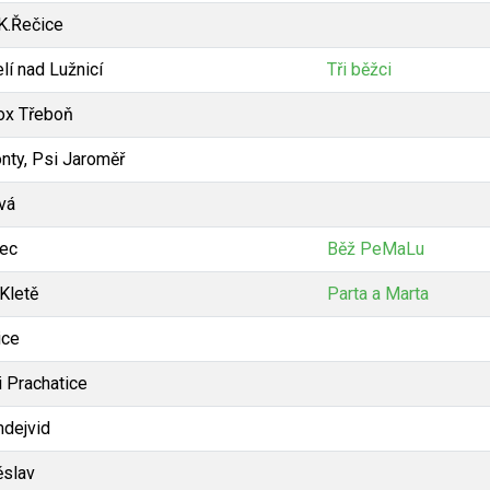
 K.Řečice
lí nad Lužnicí
Tři běžci
ox Třeboň
nty, Psi Jaroměř
vá
ec
Běž PeMaLu
 Kletě
Parta a Marta
ice
i Prachatice
dejvid
slav