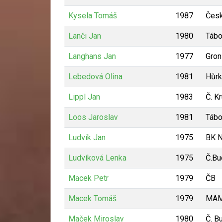
Kysela Tomáš
1987
Česk
Lanči Jan
1980
Tábo
Langhans Jan
1977
Gron
Lebedová Olina
1981
Hůrk
Lippl Jan
1983
Č. K
Loos Jaroslav
1981
Tábo
Ludvík Jan
1975
BK 
Ludvíková Lenka
1975
Č.Bu
Macek Petr
1979
ČB
Macek Tomáš
1979
MAM
Maček Miroslav
1980
Č. B