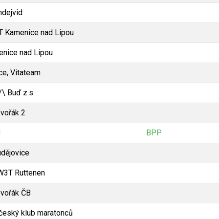
dejvid
 Kamenice nad Lipou
nice nad Lipou
ice, Vitateam
/\ Buď z.s.
vořák 2
C
BPP
udějovice
W3T Ruttenen
vořák ČB
český klub maratonců