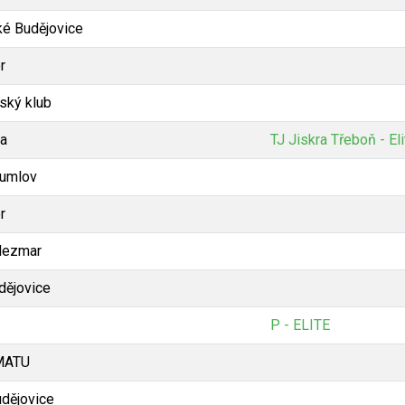
é Budějovice
r
ský klub
a
TJ Jiskra Třeboň - Eli
rumlov
r
Nezmar
dějovice
P - ELITE
ATU
udějovice