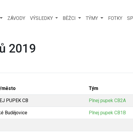
ZÁVODY
VÝSLEDKY
BĚŽCI
TÝMY
FOTKY
SP
ů 2019
b/město
Tým
EJ PUPEK CB
Plnej pupek CB2A
é Budějovice
Plnej pupek CB1B