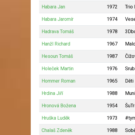
Habara Jan
1972
Trio
Habara Jaromír
1974
Vese
Hadrava Tomáš
1978
3Db
Hanžl Richard
1967
Malo
Hesoun Tomáš
1987
Čížo
Holeček Martin
1976
Srub
Hommer Roman
1965
Děti
Hrdina Jiří
1988
Mun
Hronová Božena
1954
ŠuTr
Hruška Luděk
1973
#tym
Chalaš Zdeněk
1988
Sobě