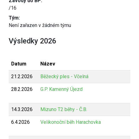
Závody do BP:
/16
Tým:
Není zařazen v žádném týmu
Výsledky 2026
Datum
Název
21.2.2026
Běžecký ples - Včelná
28.2.2026
G.P. Kamenný Újezd
14.3.2026
Mizuno T2 běhy - Č.B.
6.4.2026
Velikonoční běh Harachovka