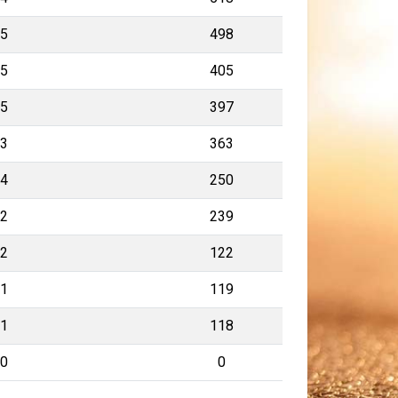
5
498
5
405
5
397
3
363
4
250
2
239
2
122
1
119
1
118
0
0