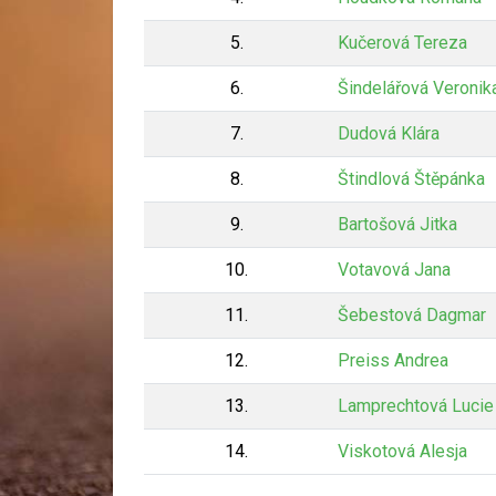
5.
Kučerová Tereza
6.
Šindelářová Veronik
7.
Dudová Klára
8.
Štindlová Štěpánka
9.
Bartošová Jitka
10.
Votavová Jana
11.
Šebestová Dagmar
12.
Preiss Andrea
13.
Lamprechtová Lucie
14.
Viskotová Alesja