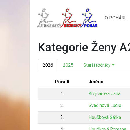
O POHÁRU
Kategorie Ženy A
2026
2025
Starší ročníky
Pořadí
Jméno
1.
Krejcarová Jana
2.
Svačinová Lucie
3.
Houšková Šárka
4.
Houdková Romana