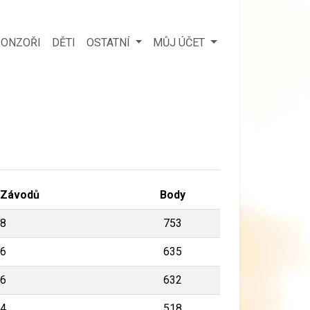
ONZOŘI
DĚTI
OSTATNÍ
MŮJ ÚČET
Závodů
Body
8
753
6
635
6
632
4
518