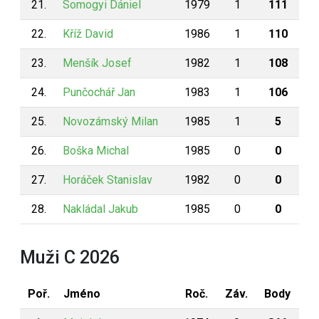
21.
Somogyi Dániel
1979
1
111
22.
Kříž David
1986
1
110
23.
Menšík Josef
1982
1
108
24.
Punčochář Jan
1983
1
106
25.
Novozámský Milan
1985
1
5
26.
Boška Michal
1985
0
0
27.
Horáček Stanislav
1982
0
0
28.
Nakládal Jakub
1985
0
0
Muži C 2026
Poř.
Jméno
Roč.
Záv.
Body