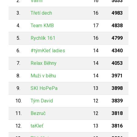
2.
Valmi
16
5033
3.
Třetí dech
16
4983
4.
Team KMB
17
4838
5.
Rychlík 161
16
4799
6.
#týmKleť ladies
14
4340
7.
Relax Běhny
14
4053
8.
Muži v běhu
14
3971
9.
SKI HoPePa
13
3898
10.
Tým David
12
3839
11.
Bezruč
12
3818
12.
taKleť
13
3816