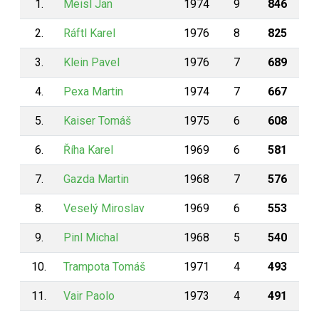
1.
Meisl Jan
1974
9
846
2.
Ráftl Karel
1976
8
825
3.
Klein Pavel
1976
7
689
4.
Pexa Martin
1974
7
667
5.
Kaiser Tomáš
1975
6
608
6.
Říha Karel
1969
6
581
7.
Gazda Martin
1968
7
576
8.
Veselý Miroslav
1969
6
553
9.
Pinl Michal
1968
5
540
10.
Trampota Tomáš
1971
4
493
11.
Vair Paolo
1973
4
491