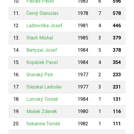
10.
Pavlas Pavel
1983
6
596
11.
Černý Stanislav
1978
7
578
12.
Laštovička Josef
1981
4
446
13.
Stach Michal
1985
3
379
14.
Bartyzal Josef
1984
5
378
15.
Kopáček Pavel
1984
4
354
16.
Grunský Petr
1977
2
233
17.
Stejskal Ladislav
1977
3
231
18.
Lomský Tomáš
1984
1
131
19.
Mašek Zdeněk
1980
1
116
20.
Sekanina Tomáš
1982
1
111