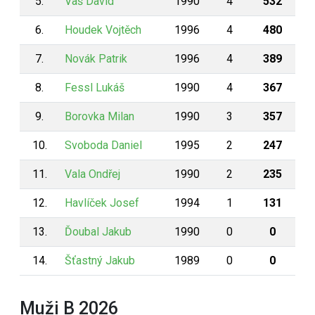
5.
Vaš David
1990
4
532
6.
Houdek Vojtěch
1996
4
480
7.
Novák Patrik
1996
4
389
8.
Fessl Lukáš
1990
4
367
9.
Borovka Milan
1990
3
357
10.
Svoboda Daniel
1995
2
247
11.
Vala Ondřej
1990
2
235
12.
Havlíček Josef
1994
1
131
13.
Ďoubal Jakub
1990
0
0
14.
Šťastný Jakub
1989
0
0
Muži B 2026