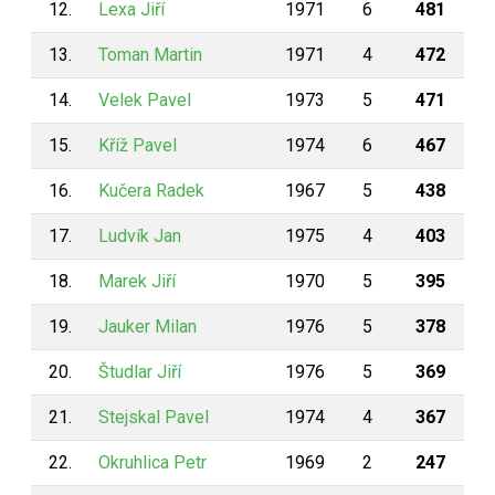
12.
Lexa Jiří
1971
6
481
13.
Toman Martin
1971
4
472
14.
Velek Pavel
1973
5
471
15.
Kříž Pavel
1974
6
467
16.
Kučera Radek
1967
5
438
17.
Ludvík Jan
1975
4
403
18.
Marek Jiří
1970
5
395
19.
Jauker Milan
1976
5
378
20.
Študlar Jiří
1976
5
369
21.
Stejskal Pavel
1974
4
367
22.
Okruhlica Petr
1969
2
247