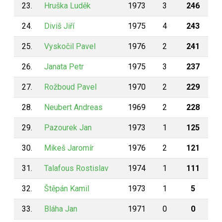
23.
Hruška Luděk
1973
3
246
24.
Diviš Jiří
1975
4
243
25.
Vyskočil Pavel
1976
2
241
26.
Janata Petr
1975
3
237
27.
Rožboud Pavel
1970
2
229
28.
Neubert Andreas
1969
2
228
29.
Pazourek Jan
1973
1
125
30.
Mikeš Jaromír
1976
2
121
31.
Talafous Rostislav
1974
1
111
32.
Štěpán Kamil
1973
1
5
33.
Bláha Jan
1971
0
0