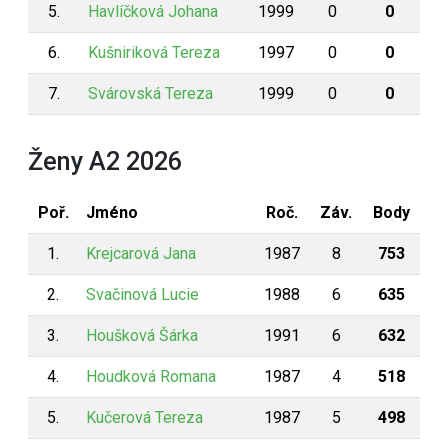
5.
Havlíčková Johana
1999
0
0
6.
Kušniriková Tereza
1997
0
0
7.
Svárovská Tereza
1999
0
0
Ženy A2 2026
Poř.
Jméno
Roč.
Záv.
Body
1.
Krejcarová Jana
1987
8
753
2.
Svačinová Lucie
1988
6
635
3.
Houšková Šárka
1991
6
632
4.
Houdková Romana
1987
4
518
5.
Kučerová Tereza
1987
5
498