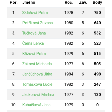
Poř.
Jméno
Roč.
Záv.
Body
1.
Sklářová Petra
1978
7
750
2.
Petříková Zuzana
1980
5
640
3.
Tučková Jana
1982
6
532
4.
Černá Lenka
1982
6
523
5.
Křížová Petra
1979
6
515
6.
Žáková Michaela
1977
6
505
7.
Jančúchová Jitka
1984
6
498
8.
Tomášková Lucie
1982
3
247
9.
Jaukerová Martina
1977
3
130
10.
Kubačková Jana
1979
0
0