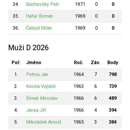
34.
Buchlovský Petr
1971
0
0
35.
Haňur Roman
1969
0
0
36.
Čaloud Milan
1969
0
0
Muži D 2026
Poř.
Jméno
Roč.
Záv.
Body
1.
Petrou Jan
1964
7
798
2.
Kocina Vojtěch
1963
6
739
3.
Šimek Miroslav
1966
6
489
4.
Jansa Jiří
1966
4
394
5.
Mikolášek Arnošt
1965
3
384