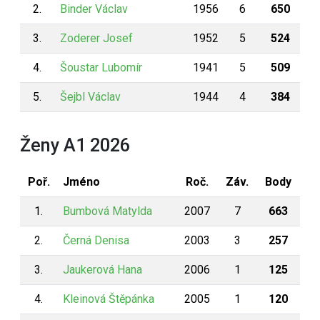
2.
Binder Václav
1956
6
650
3.
Zoderer Josef
1952
5
524
4.
Šoustar Lubomír
1941
5
509
5.
Šejbl Václav
1944
4
384
Ženy A1 2026
Poř.
Jméno
Roč.
Záv.
Body
1.
Bumbová Matylda
2007
7
663
2.
Černá Denisa
2003
3
257
3.
Jaukerová Hana
2006
1
125
4.
Kleinová Štěpánka
2005
1
120