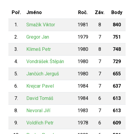
Poř.
Jméno
Roč.
Záv.
Body
1.
Smažík Viktor
1981
8
840
2.
Gregor Jan
1979
7
751
3.
Klimeš Petr
1980
8
748
4.
Vondrášek Štěpán
1980
7
729
5.
Jančúch Jerguš
1980
7
655
6.
Krejcar Pavel
1984
7
637
7.
David Tomáš
1984
6
613
8.
Nevoral Jiří
1983
7
613
9.
Voldřich Petr
1978
6
609