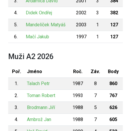
3.
Ardamica David
2001
3
384
4.
Didek Ondřej
2002
3
382
5.
Mandelíček Matyáš
2003
1
127
6.
Mačí Jakub
1997
1
127
Muži A2 2026
Poř.
Jméno
Roč.
Záv.
Body
1.
Talach Petr
1987
8
860
2.
Toman Robert
1993
7
767
3.
Brodmann Jiří
1988
5
626
4.
Ambrož Jan
1988
7
605