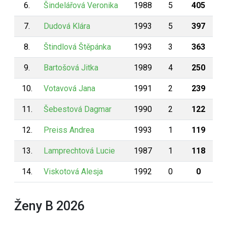
6.
Šindelářová Veronika
1988
5
405
7.
Dudová Klára
1993
5
397
8.
Štindlová Štěpánka
1993
3
363
9.
Bartošová Jitka
1989
4
250
10.
Votavová Jana
1991
2
239
11.
Šebestová Dagmar
1990
2
122
12.
Preiss Andrea
1993
1
119
13.
Lamprechtová Lucie
1987
1
118
14.
Viskotová Alesja
1992
0
0
Ženy B 2026