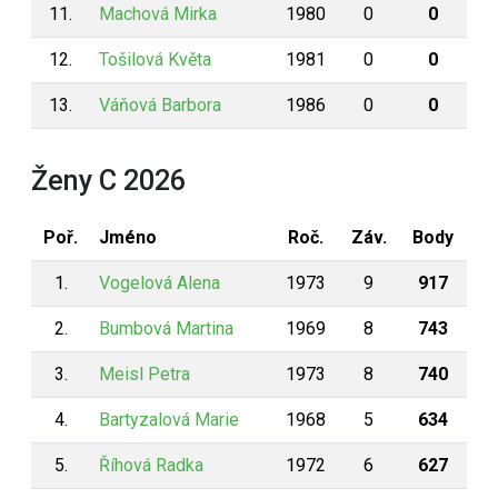
11.
Machová Mirka
1980
0
0
12.
Tošilová Květa
1981
0
0
13.
Váňová Barbora
1986
0
0
Ženy C 2026
Poř.
Jméno
Roč.
Záv.
Body
1.
Vogelová Alena
1973
9
917
2.
Bumbová Martina
1969
8
743
3.
Meisl Petra
1973
8
740
4.
Bartyzalová Marie
1968
5
634
5.
Říhová Radka
1972
6
627