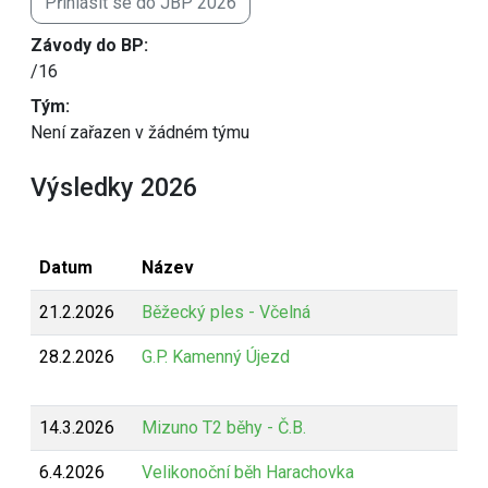
Přihlásit se do JBP 2026
Závody do BP:
/16
Tým:
Není zařazen v žádném týmu
Výsledky 2026
Datum
Název
21.2.2026
Běžecký ples - Včelná
28.2.2026
G.P. Kamenný Újezd
14.3.2026
Mizuno T2 běhy - Č.B.
6.4.2026
Velikonoční běh Harachovka