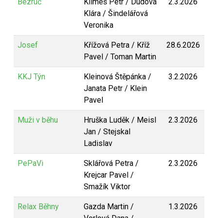
Bezruč
Klimeš Petr / Dudová
2.3.2026
Klára / Šindelářová
Veronika
Josef
Křížová Petra / Kříž
28.6.2026
Pavel / Toman Martin
KKJ Týn
Kleinová Štěpánka /
3.2.2026
Janata Petr / Klein
Pavel
Muži v běhu
Hruška Luděk / Meisl
2.3.2026
Jan / Stejskal
Ladislav
PePaVi
Sklářová Petra /
2.3.2026
Krejcar Pavel /
Smažík Viktor
Relax Běhny
Gazda Martin /
1.3.2026