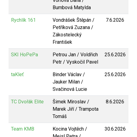
Vorlová Dana /
Bumbová Matylda
Rychlík 161
Vondrášek Štěpán /
7.6.2026
Petříková Zuzana /
Zákostelecký
František
SKI HoPePa
Petrou Jan / Voldřich
25.6.2026
Petr / Vyskočil Pavel
taKleť
Binder Václav /
25.6.2026
Jauker Milan /
Svačinová Lucie
TC Dvořák Elite
Šimek Miroslav /
8.6.2026
Marek Jiří / Trampota
Tomáš
Team KMB
Kocina Vojtěch /
30.6.2026
Meisl Petra /