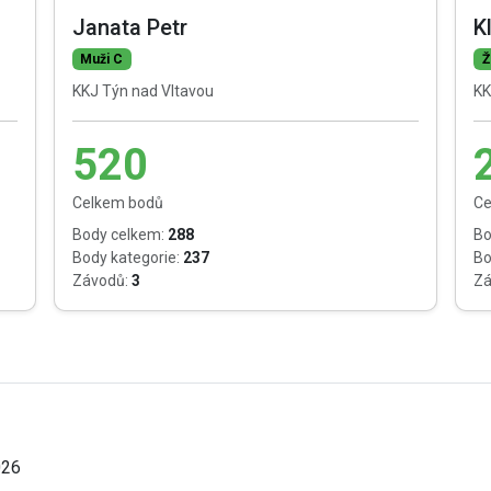
Janata Petr
K
Muži C
Ž
KKJ Týn nad Vltavou
KK
520
Celkem bodů
Ce
Body celkem:
288
Bo
Body kategorie:
237
Bo
Závodů:
3
Zá
026