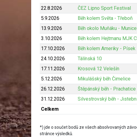
22.8.2026
ČEZ Lipno Sport Festival
5.9.2026
Běh kolem Světa - Třeboň
13.9.2026
Běh okolo Muňáku - Munice
3.10.2026
Běh kolem Hejtmanu MJK C
17.10.2026
Běh kolem Ameriky - Písek
24.10.2026
Tálínská 10
17.11.2026
Krosová 12 Velešín
5.12.2026
Mikulášský běh Čimelice
26.12.2026
Štěpánský běh - Prachatice
31.12.2026
Silvestrovský běh - Jistebn
Celkem
*) jde o součet bodů ze všech absolvovaných závod
stránce výsledků.