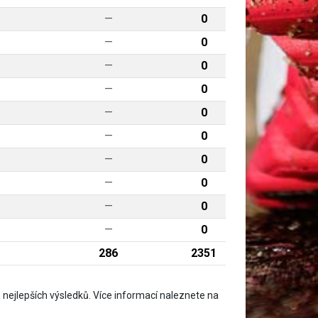
—
0
—
0
—
0
—
0
—
0
—
0
—
0
—
0
—
0
—
0
286
2351
nejlepších výsledků. Více informací naleznete na