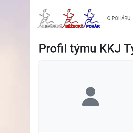
O POHÁRU
Profil týmu KKJ T