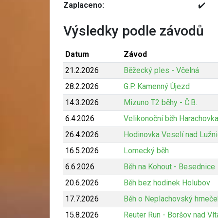
Zaplaceno:
✔️
Výsledky podle závodů
Datum
Závod
21.2.2026
Běžecký ples - Včelná
28.2.2026
G.P. Kamenný Újezd
14.3.2026
Mizuno T2 běhy - Č.B.
6.4.2026
Velikonoční běh Harachovk
26.4.2026
Hodinovka Veselí nad Lužni
16.5.2026
Lomecký běh
6.6.2026
Běh na Kohout - Besednice
20.6.2026
Běh bez hodinek Holubov
17.7.2026
Běh o Neplachovský hrneče
15.8.2026
Reuter Run - Boršov nad Vl