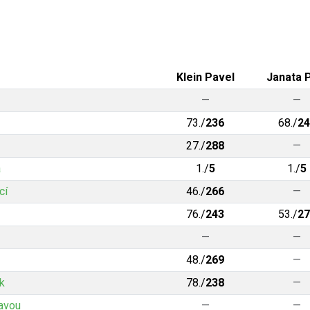
Klein Pavel
Janata 
—
—
73./
236
68./
24
27./
288
—
a
1./
5
1./
5
cí
46./
266
—
76./
243
53./
27
—
—
48./
269
—
k
78./
238
—
tavou
—
—