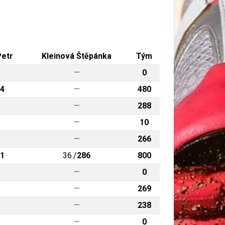
Petr
Kleinová Štěpánka
Tým
—
0
4
—
480
—
288
—
10
—
266
1
36./
286
800
—
0
—
269
—
238
—
0