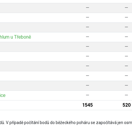
—
—
—
—
—
—
hlum u Třeboně
—
—
—
—
—
—
—
—
—
—
—
—
ice
—
—
1545
520
ů. V případě počítání bodů do běžeckého poháru se započítává jen osm 