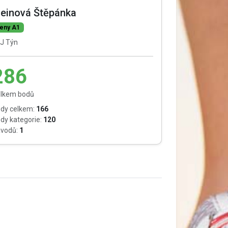
leinová Štěpánka
eny A1
J Týn
286
lkem bodů
dy celkem:
166
dy kategorie:
120
vodů:
1