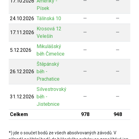
17.10.2026
Ameriky -
—
—
Písek
24.10.2026
Tálínská 10
—
—
Krosová 12
17.11.2026
—
—
Velešín
Mikulášský
5.12.2026
—
—
běh Čimelice
Štěpánský
26.12.2026
běh -
—
—
Prachatice
Silvestrovský
31.12.2026
běh -
—
—
Jistebnice
Celkem
978
948
*) jde o součet bodů ze všech absolvovaných závodů. V