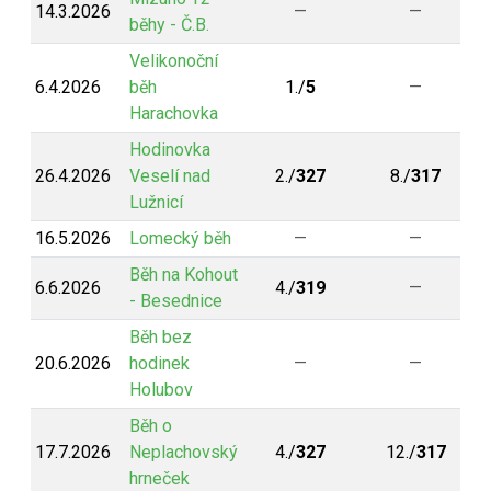
14.3.2026
—
—
běhy - Č.B.
Velikonoční
6.4.2026
běh
1./
5
—
Harachovka
Hodinovka
26.4.2026
Veselí nad
2./
327
8./
317
Lužnicí
16.5.2026
Lomecký běh
—
—
Běh na Kohout
6.6.2026
4./
319
—
- Besednice
Běh bez
20.6.2026
hodinek
—
—
Holubov
Běh o
17.7.2026
Neplachovský
4./
327
12./
317
hrneček