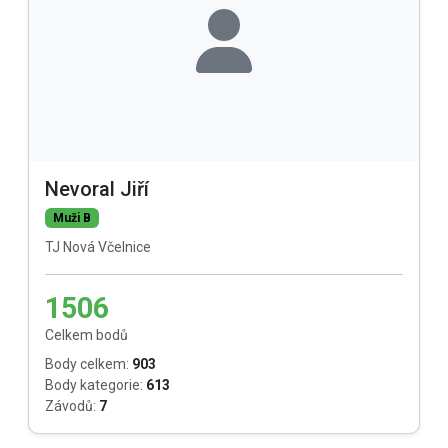
Nevoral Jiří
Muži B
TJ Nová Včelnice
1506
Celkem bodů
Body celkem:
903
Body kategorie:
613
Závodů:
7