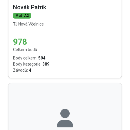
Novák Patrik
Muži A2
TJ Nová Včelnice
978
Celkem bodů
Body celkem:
594
Body kategorie:
389
Závodů:
4