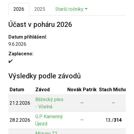
2026
2025
Starší ročníky
Účast v poháru 2026
Datum přihlášení:
9.6.2026
Zaplaceno:
✔️
Výsledky podle závodů
Datum
Závod
Novák Patrik
Stach Michal
N
Běžecký ples
21.2.2026
—
—
- Včelná
G.P. Kamenný
28.2.2026
—
13./
314
Újezd
Mizuno T2