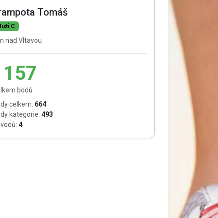
rampota Tomáš
uži C
n nad Vltavou
1157
lkem bodů
dy celkem:
664
dy kategorie:
493
vodů:
4