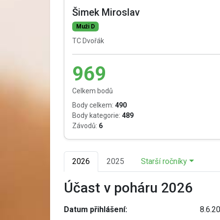
Šimek Miroslav
Muži D
TC Dvořák
969
Celkem bodů
Body celkem:
490
Body kategorie:
489
Závodů:
6
2026
2025
Starší ročníky
Účast v poháru 2026
Datum přihlášení:
8.6.2