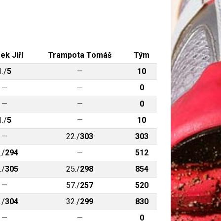
ek Jiří
Trampota Tomáš
Tým
1./
5
—
10
—
—
0
—
—
0
1./
5
—
10
—
22./
303
303
./
294
—
512
./
305
25./
298
854
—
57./
257
520
./
304
32./
299
830
—
—
0