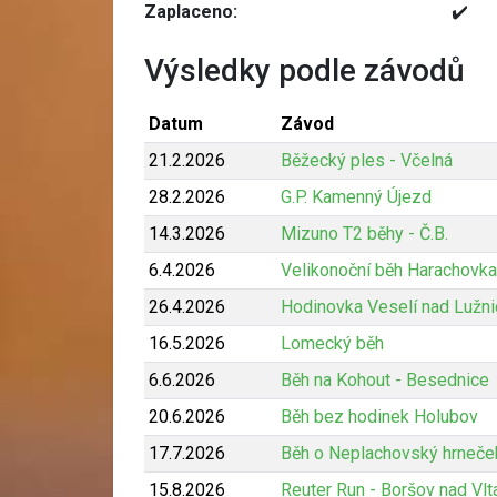
Zaplaceno:
✔️
Výsledky podle závodů
Datum
Závod
21.2.2026
Běžecký ples - Včelná
28.2.2026
G.P. Kamenný Újezd
14.3.2026
Mizuno T2 běhy - Č.B.
6.4.2026
Velikonoční běh Harachovka
26.4.2026
Hodinovka Veselí nad Lužni
16.5.2026
Lomecký běh
6.6.2026
Běh na Kohout - Besednice
20.6.2026
Běh bez hodinek Holubov
17.7.2026
Běh o Neplachovský hrneče
15.8.2026
Reuter Run - Boršov nad Vl