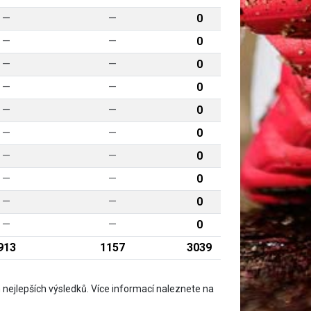
—
—
0
—
—
0
—
—
0
—
—
0
—
—
0
—
—
0
—
—
0
—
—
0
—
—
0
—
—
0
913
1157
3039
nejlepších výsledků. Více informací naleznete na