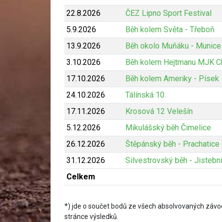
22.8.2026
ČEZ Lipno Sport Festival
5.9.2026
Běh kolem Světa - Třeboň
13.9.2026
Běh okolo Muňáku - Munice
3.10.2026
Běh kolem Hejtmanu MJK C
17.10.2026
Běh kolem Ameriky - Písek
24.10.2026
Tálínská 10
17.11.2026
Krosová 12 Velešín
5.12.2026
Mikulášský běh Čimelice
26.12.2026
Štěpánský běh - Prachatice
31.12.2026
Silvestrovský běh - Jistebn
Celkem
*) jde o součet bodů ze všech absolvovaných závod
stránce výsledků.