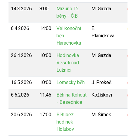
14.3.2026
8:00
Mizuno T2
M. Gazda
Z
běhy - Č.B.
6.4.2026
14:00
Velikonoční
E.
B
běh
Pláničková
Harachovka
26.4.2026
10:00
Hodinovka
M. Gazda
Z
Veselí nad
Lužnicí
16.5.2026
10:00
Lomecký běh
J. Prokeš
Z
6.6.2026
11:45
Běh na Kohout
Kožíškovi
Z
- Besednice
20.6.2026
17:00
Běh bez
M. Šimek
Z
hodinek
Holubov