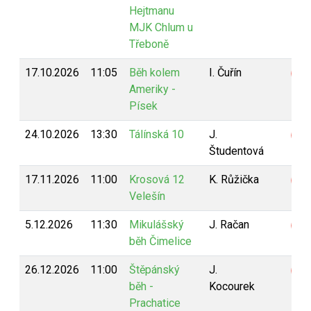
Hejtmanu
MJK Chlum u
Třeboně
17.10.2026
11:05
Běh kolem
I. Čuřín
Z
Ameriky -
Písek
24.10.2026
13:30
Tálínská 10
J.
Z
Študentová
17.11.2026
11:00
Krosová 12
K. Růžička
Z
Velešín
5.12.2026
11:30
Mikulášský
J. Račan
Z
běh Čimelice
26.12.2026
11:00
Štěpánský
J.
Z
běh -
Kocourek
Prachatice