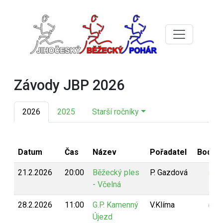
Závody JBP 2026
2026
2025
Starší ročníky
Datum
Čas
Název
Pořadatel
Bodov
21.2.2026
20:00
Běžecký ples
P. Gazdová
B
- Včelná
28.2.2026
11:00
G.P. Kamenný
V.Klíma
Z
Újezd