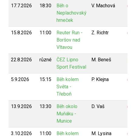
17.7.2026
18:30
Běh o
V. Machová
Z
Neplachovský
hrneček
15.8.2026
11:00
Reuter Run -
Z. Richtr
Z
Boršov nad
Vltavou
22.8.2026
různé
ČEZ Lipno
M. Beneš
B
Sport Festival
5.9.2026
15:15
Běh kolem
P. Klejna
Z
Světa -
Třeboň
13.9.2026
13:30
Běh okolo
D. Vaš
Z
Muňáku -
Munice
3.10.2026
11:00
Běh kolem
M. Lysina
Z