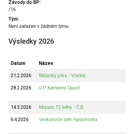
Závody do BP:
/16
Tým:
Není zařazen v žádném týmu
Výsledky 2026
Datum
Název
21.2.2026
Běžecký ples - Včelná
28.2.2026
G.P. Kamenný Újezd
14.3.2026
Mizuno T2 běhy - Č.B.
6.4.2026
Velikonoční běh Harachovka