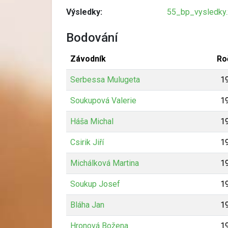
Výsledky:
55_bp_vysledky.
Bodování
Závodník
Ro
Serbessa Mulugeta
1
Soukupová Valerie
1
Háša Michal
1
Csirik Jiří
1
Michálková Martina
1
Soukup Josef
1
Bláha Jan
1
Hronová Božena
1