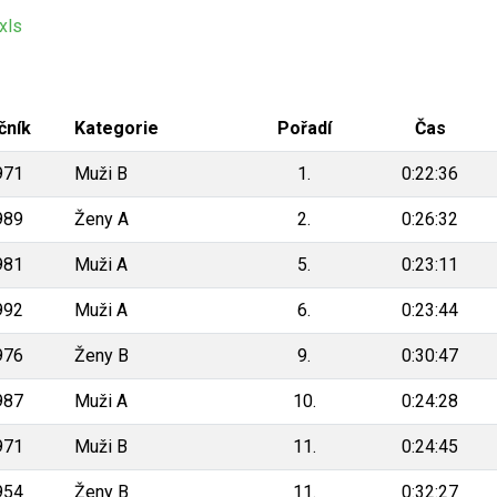
xls
čník
Kategorie
Pořadí
Čas
971
Muži B
1.
0:22:36
989
Ženy A
2.
0:26:32
981
Muži A
5.
0:23:11
992
Muži A
6.
0:23:44
976
Ženy B
9.
0:30:47
987
Muži A
10.
0:24:28
971
Muži B
11.
0:24:45
954
Ženy B
11.
0:32:27