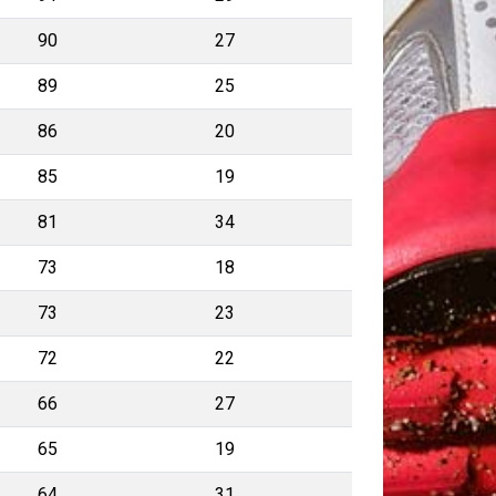
90
27
89
25
86
20
85
19
81
34
73
18
73
23
72
22
66
27
65
19
64
31