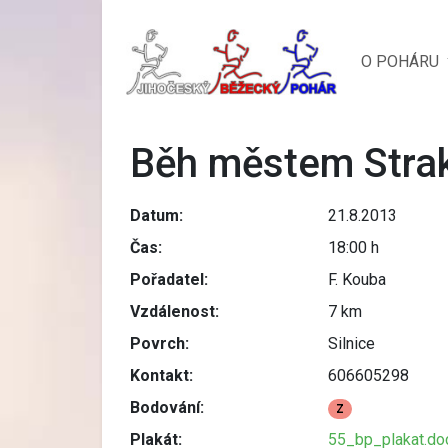
O POHÁRU
Běh městem Stra
Datum:
21.8.2013
Čas:
18:00 h
Pořadatel:
F. Kouba
Vzdálenost:
7 km
Povrch:
Silnice
Kontakt:
606605298
Bodování:
Z
Plakát:
55_bp_plakat.do