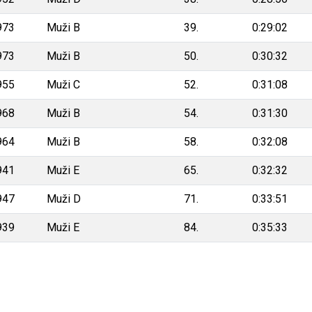
973
Muži B
39.
0:29:02
973
Muži B
50.
0:30:32
955
Muži C
52.
0:31:08
968
Muži B
54.
0:31:30
964
Muži B
58.
0:32:08
941
Muži E
65.
0:32:32
947
Muži D
71.
0:33:51
939
Muži E
84.
0:35:33