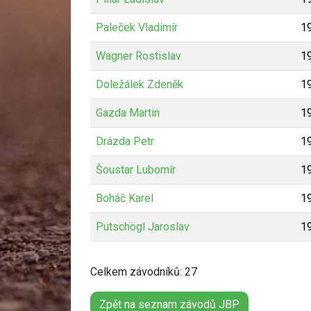
Paleček Vladimír
1
Wagner Rostislav
1
Doležálek Zdeněk
1
Gazda Martin
1
Drázda Petr
1
Šoustar Lubomír
1
Boháč Karel
1
Putschögl Jaroslav
1
Celkem závodníků: 27
Zpět na seznam závodů JBP