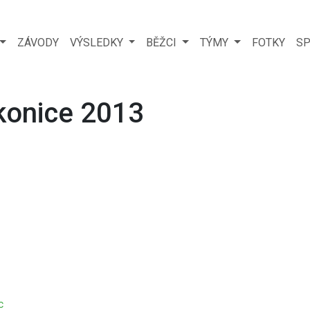
ZÁVODY
VÝSLEDKY
BĚŽCI
TÝMY
FOTKY
SP
konice 2013
c