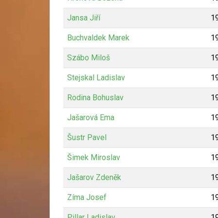
Jansa Jiří
1
Buchvaldek Marek
1
Szábo Miloš
1
Stejskal Ladislav
1
Rodina Bohuslav
1
Jašarová Ema
1
Šustr Pavel
1
Šimek Miroslav
1
Jašarov Zdeněk
1
Zíma Josef
1
Pillar Ladislav
1