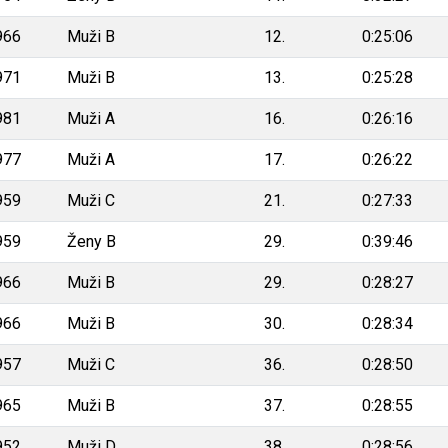
966
Muži B
12.
0:25:06
971
Muži B
13.
0:25:28
981
Muži A
16.
0:26:16
977
Muži A
17.
0:26:22
959
Muži C
21.
0:27:33
959
Ženy B
29.
0:39:46
966
Muži B
29.
0:28:27
966
Muži B
30.
0:28:34
957
Muži C
36.
0:28:50
965
Muži B
37.
0:28:55
952
Muži D
38.
0:28:56