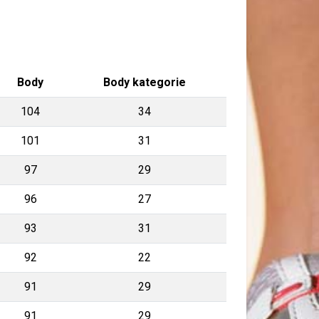
Body
Body kategorie
104
34
101
31
97
29
96
27
93
31
92
22
91
29
91
29