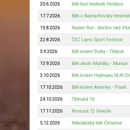
20.6.2026
Běh bez hodinek Holubov
17.7.2026
Běh o Neplachovský hrneček
15.8.2026
Reuter Run - Boršov nad Vlt
22.8.2026
ČEZ Lipno Sport Festival
5.9.2026
Běh kolem Světa - Třeboň
13.9.2026
Běh okolo Muňáku - Munice
3.10.2026
Běh kolem Hejtmanu MJK Ch
17.10.2026
Běh kolem Ameriky - Písek
24.10.2026
Tálínská 10
17.11.2026
Krosová 12 Velešín
5.12.2026
Mikulášský běh Čimelice