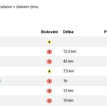
zařazen v žádném týmu
Bodování
Délka
P
B
12,5 km
Z
42 km
Z
7,5 km
B
í
1h
Z
12 km
Z
10 km
Z