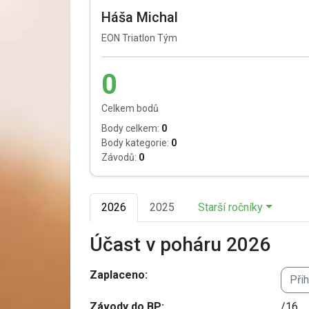
Háša Michal
EON Triatlon Tým
0
Celkem bodů
Body celkem:
0
Body kategorie:
0
Závodů:
0
2026
2025
Starší ročníky
Účast v poháru 2026
Zaplaceno:
Při
Závody do BP:
/16