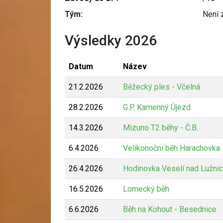
Tým:
Není 
Výsledky 2026
Datum
Název
21.2.2026
Běžecký ples - Včelná
28.2.2026
G.P. Kamenný Újezd
14.3.2026
Mizuno T2 běhy - Č.B.
6.4.2026
Velikonoční běh Harachovka
26.4.2026
Hodinovka Veselí nad Lužnic
16.5.2026
Lomecký běh
6.6.2026
Běh na Kohout - Besednice