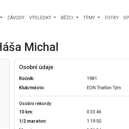
ZÁVODY
VÝSLEDKY
BĚŽCI
TÝMY
FOTKY
SP
Háša Michal
Osobní údaje
Ročník:
1981
Klub/město:
EON Triatlon Tým
Osobní rekordy
10 km:
0:33:46
1/2 maraton:
1:19:50