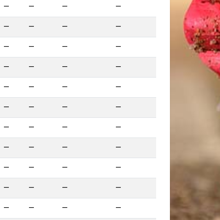
—
—
—
—
—
—
—
—
—
—
—
—
—
—
—
—
—
—
—
—
—
—
—
—
—
—
—
—
—
—
—
—
—
—
—
—
—
—
—
—
—
—
—
—