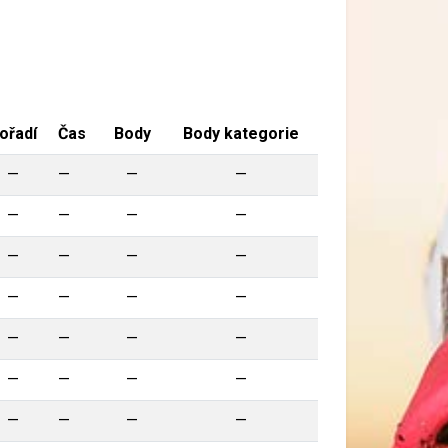
ořadí
Čas
Body
Body kategorie
—
—
—
—
—
—
—
—
—
—
—
—
—
—
—
—
—
—
—
—
—
—
—
—
—
—
—
—