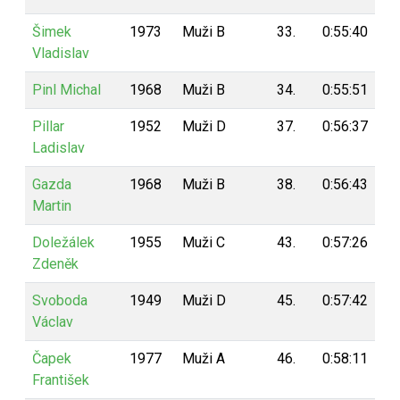
Šimek
1973
Muži B
33.
0:55:40
6
Vladislav
Pinl Michal
1968
Muži B
34.
0:55:51
6
Pillar
1952
Muži D
37.
0:56:37
6
Ladislav
Gazda
1968
Muži B
38.
0:56:43
6
Martin
Doležálek
1955
Muži C
43.
0:57:26
5
Zdeněk
Svoboda
1949
Muži D
45.
0:57:42
5
Václav
Čapek
1977
Muži A
46.
0:58:11
5
František