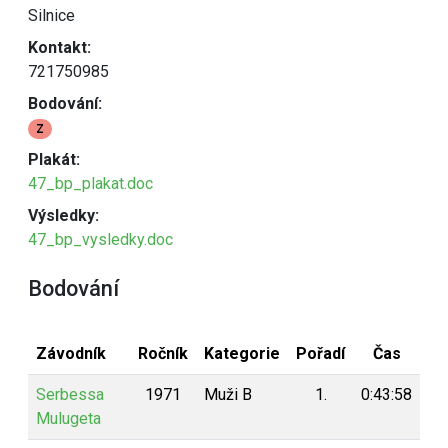
Silnice
Kontakt:
721750985
Bodování:
Z
Plakát:
47_bp_plakat.doc
Výsledky:
47_bp_vysledky.doc
Bodování
Závodník
Ročník
Kategorie
Pořadí
Čas
Bo
Serbessa
1971
Muži B
1.
0:43:58
1
Mulugeta