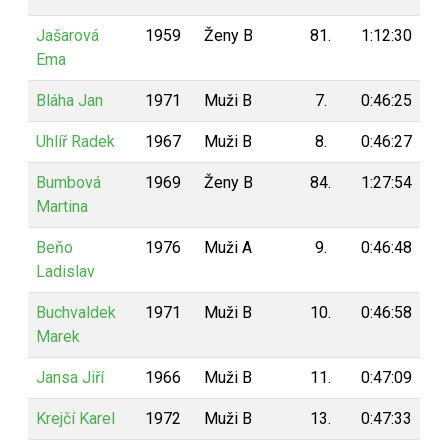
Jašarová
1959
Ženy B
81.
1:12:30
9
Ema
Bláha Jan
1971
Muži B
7.
0:46:25
9
Uhlíř Radek
1967
Muži B
8.
0:46:27
9
Bumbová
1969
Ženy B
84.
1:27:54
9
Martina
Beňo
1976
Muži A
9.
0:46:48
9
Ladislav
Buchvaldek
1971
Muži B
10.
0:46:58
8
Marek
Jansa Jiří
1966
Muži B
11.
0:47:09
8
Krejčí Karel
1972
Muži B
13.
0:47:33
8