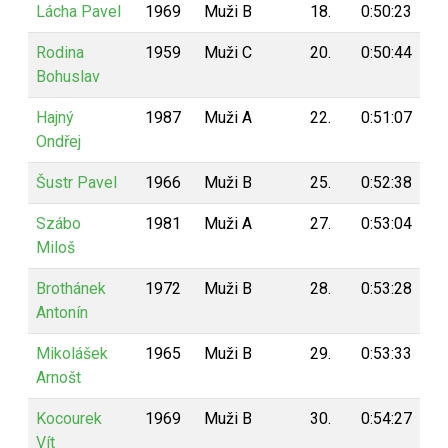
Lácha Pavel
1969
Muži B
18.
0:50:23
8
Rodina
1959
Muži C
20.
0:50:44
7
Bohuslav
Hajný
1987
Muži A
22.
0:51:07
7
Ondřej
Šustr Pavel
1966
Muži B
25.
0:52:38
7
Szábo
1981
Muži A
27.
0:53:04
7
Miloš
Brothánek
1972
Muži B
28.
0:53:28
7
Antonín
Mikolášek
1965
Muži B
29.
0:53:33
7
Arnošt
Kocourek
1969
Muži B
30.
0:54:27
7
Vít