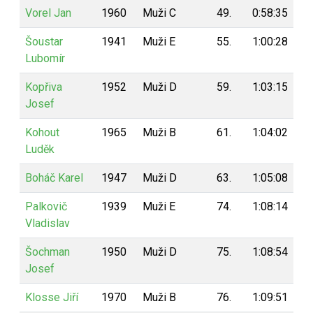
Vorel Jan
1960
Muži C
49.
0:58:35
5
Šoustar
1941
Muži E
55.
1:00:28
4
Lubomír
Kopřiva
1952
Muži D
59.
1:03:15
4
Josef
Kohout
1965
Muži B
61.
1:04:02
4
Luděk
Boháč Karel
1947
Muži D
63.
1:05:08
4
Palkovič
1939
Muži E
74.
1:08:14
3
Vladislav
Šochman
1950
Muži D
75.
1:08:54
3
Josef
Klosse Jiří
1970
Muži B
76.
1:09:51
2