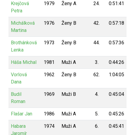
Krejčová
1979
Ženy A
24.
0:51:41
1
Petra
Michálková
1976
Ženy B
42.
0:57:18
9
Martina
Brothánková
1973
Ženy B
44.
0:57:36
9
Lenka
Háša Michal
1981
Muži A
3.
0:44:26
9
Vorlová
1962
Ženy B
62.
1:04:05
9
Dana
Budil
1969
Muži B
4.
0:45:04
9
Roman
Flašar Jan
1986
Muži A
5.
0:45:26
9
Habara
1974
Muži A
6.
0:45:41
9
Jaromír