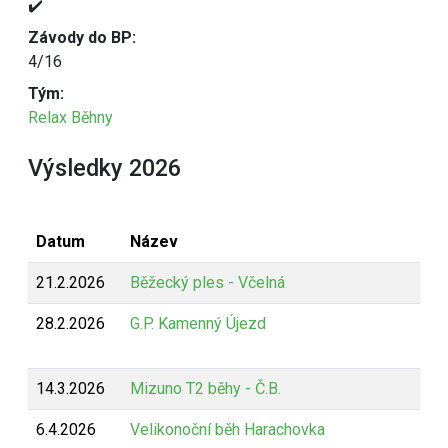
✔️
Závody do BP:
4/16
Tým:
Relax Běhny
Výsledky 2026
Datum
Název
21.2.2026
Běžecký ples - Včelná
28.2.2026
G.P. Kamenný Újezd
14.3.2026
Mizuno T2 běhy - Č.B.
6.4.2026
Velikonoční běh Harachovka