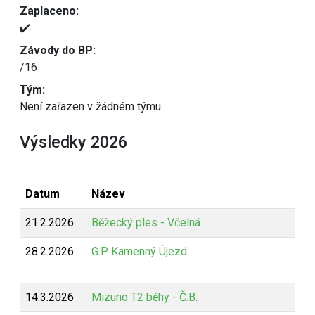
Zaplaceno:
✔️
Závody do BP:
/16
Tým:
Není zařazen v žádném týmu
Výsledky 2026
Datum
Název
21.2.2026
Běžecký ples - Včelná
28.2.2026
G.P. Kamenný Újezd
14.3.2026
Mizuno T2 běhy - Č.B.