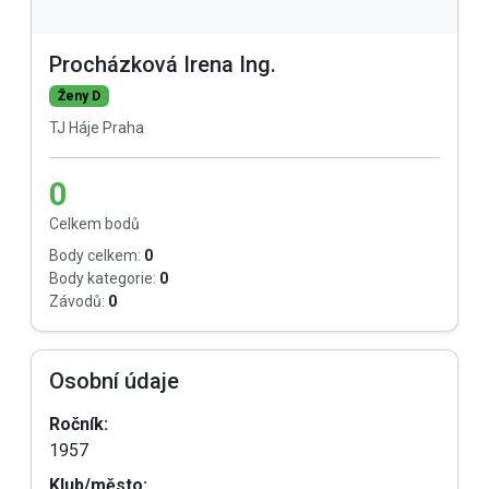
Procházková Irena Ing.
Ženy D
TJ Háje Praha
0
Celkem bodů
Body celkem:
0
Body kategorie:
0
Závodů:
0
Osobní údaje
Ročník:
1957
Klub/město: