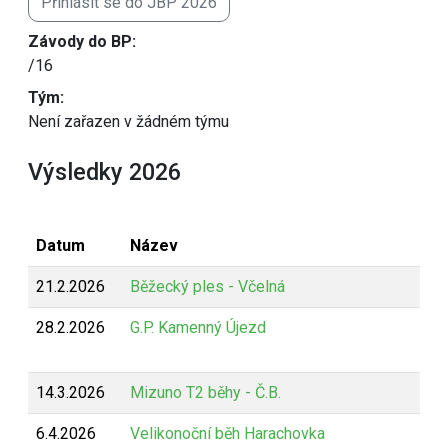
Přihlásit se do JBP 2026
Závody do BP:
/16
Tým:
Není zařazen v žádném týmu
Výsledky 2026
Datum
Název
21.2.2026
Běžecký ples - Včelná
28.2.2026
G.P. Kamenný Újezd
14.3.2026
Mizuno T2 běhy - Č.B.
6.4.2026
Velikonoční běh Harachovka