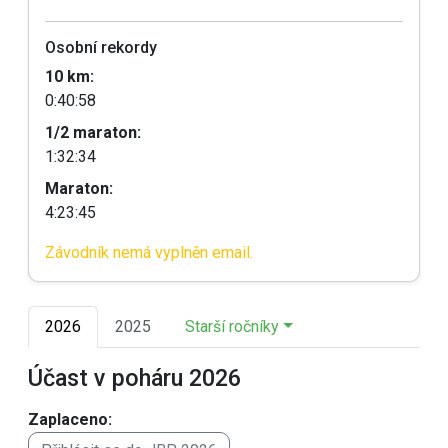
Osobní rekordy
10 km:
0:40:58
1/2 maraton:
1:32:34
Maraton:
4:23:45
Závodník nemá vyplněn email.
2026
2025
Starší ročníky
Účast v poháru 2026
Zaplaceno: