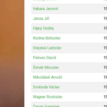
Habara Jaromír
1
Jansa Jiří
1
Hajný Ondřej
1
Rodina Bohuslav
1
Stejskal Ladislav
1
Palivec David
1
Šimek Miroslav
1
Mikolášek Arnošt
1
Svoboda Václav
1
Wagner Rostislav
1
Čapek František
1