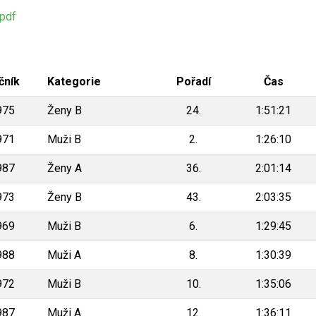
pdf
čník
Kategorie
Pořadí
Čas
975
Ženy B
24.
1:51:21
971
Muži B
2.
1:26:10
987
Ženy A
36.
2:01:14
973
Ženy B
43.
2:03:35
969
Muži B
6.
1:29:45
988
Muži A
8.
1:30:39
972
Muži B
10.
1:35:06
987
Muži A
12.
1:36:11