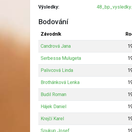
Výsledky:
48_bp_vysledky.
Bodování
Závodník
Ro
Candrová Jana
1
Serbessa Mulugeta
1
Palivcová Linda
1
Brothánková Lenka
1
Budil Roman
1
Hájek Daniel
1
Krejčí Karel
1
Soukup Josef
1