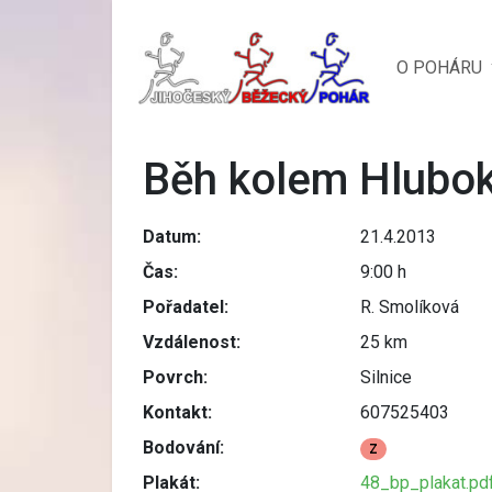
O POHÁRU
Běh kolem Hlubok
Datum:
21.4.2013
Čas:
9:00 h
Pořadatel:
R. Smolíková
Vzdálenost:
25 km
Povrch:
Silnice
Kontakt:
607525403
Bodování:
Z
Plakát:
48_bp_plakat.pd