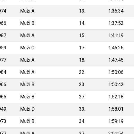
974
Muži A
13.
1:36:34
966
Muži B
14.
1:37:52
987
Muži A
15.
1:41:19
959
Muži C
17.
1:46:26
977
Muži A
18.
1:47:45
984
Muži A
22.
1:50:06
966
Muži B
23.
1:50:42
965
Muži B
27.
1:52:18
949
Muži D
33.
1:58:01
973
Muži B
34.
1:59:19
977
Muži A
37.
2:01:54