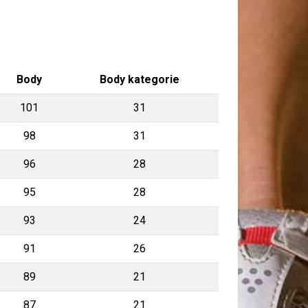
Body
Body kategorie
101
31
98
31
96
28
95
28
93
24
91
26
89
21
87
21