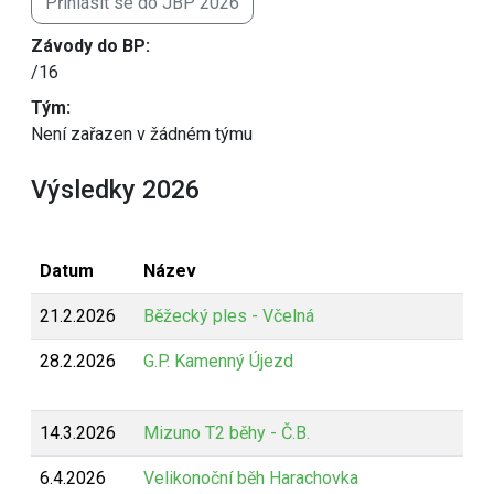
Přihlásit se do JBP 2026
Závody do BP:
/16
Tým:
Není zařazen v žádném týmu
Výsledky 2026
Datum
Název
21.2.2026
Běžecký ples - Včelná
28.2.2026
G.P. Kamenný Újezd
14.3.2026
Mizuno T2 běhy - Č.B.
6.4.2026
Velikonoční běh Harachovka