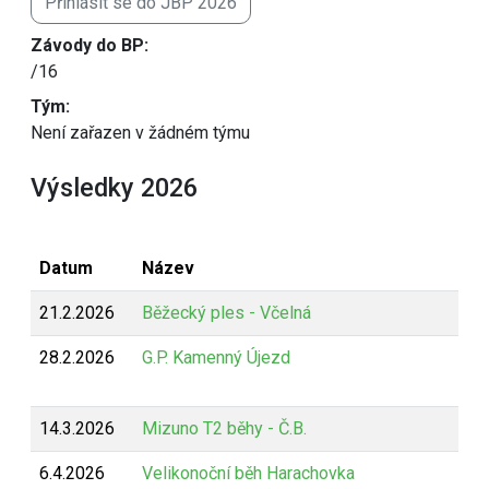
Přihlásit se do JBP 2026
Závody do BP:
/16
Tým:
Není zařazen v žádném týmu
Výsledky 2026
Datum
Název
21.2.2026
Běžecký ples - Včelná
28.2.2026
G.P. Kamenný Újezd
14.3.2026
Mizuno T2 běhy - Č.B.
6.4.2026
Velikonoční běh Harachovka