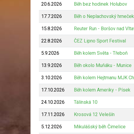
20.6.2026
Běh bez hodinek Holubov
17.7.2026
Běh o Neplachovský hrneček
15.8.2026
Reuter Run - Boršov nad Vlt
22.8.2026
ČEZ Lipno Sport Festival
5.9.2026
Běh kolem Světa - Třeboň
13.9.2026
Běh okolo Muňáku - Munice
3.10.2026
Běh kolem Hejtmanu MJK Ch
17.10.2026
Běh kolem Ameriky - Písek
24.10.2026
Tálínská 10
17.11.2026
Krosová 12 Velešín
5.12.2026
Mikulášský běh Čimelice