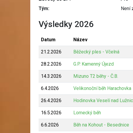
Tým:
Není 
Výsledky 2026
Datum
Název
21.2.2026
Běžecký ples - Včelná
28.2.2026
G.P. Kamenný Újezd
14.3.2026
Mizuno T2 běhy - Č.B.
6.4.2026
Velikonoční běh Harachovka
26.4.2026
Hodinovka Veselí nad Lužnic
16.5.2026
Lomecký běh
6.6.2026
Běh na Kohout - Besednice