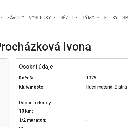
ZÁVODY
VÝSLEDKY
BĚŽCI
TÝMY
FOTKY
SP
 Procházková Ivona
Osobní údaje
Ročník:
1975
Klub/město:
Hutní materiál Blatná
Osobní rekordy
10 km:
-
1/2 maraton:
-