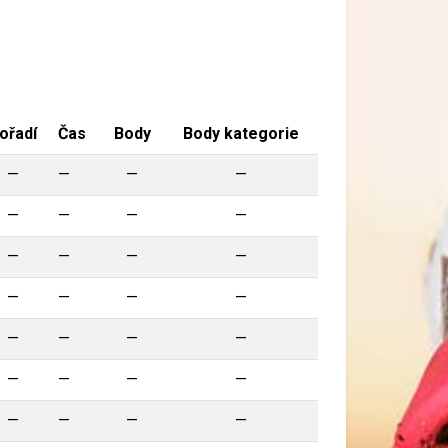
ořadí
Čas
Body
Body kategorie
—
—
—
—
—
—
—
—
—
—
—
—
—
—
—
—
—
—
—
—
—
—
—
—
—
—
—
—