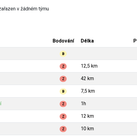
zařazen v žádném týmu
Bodování
Délka
P
B
12,5 km
Z
42 km
Z
7,5 km
B
í
1h
Z
12 km
Z
10 km
Z