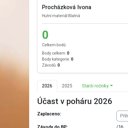
Procházková Ivona
Hutní materiál Blatná
0
Celkem bodů
Body celkem:
0
Body kategorie:
0
Závodů:
0
2026
2025
Starší ročníky
Účast v poháru 2026
Zaplaceno:
Při
Závody do BP:
/16