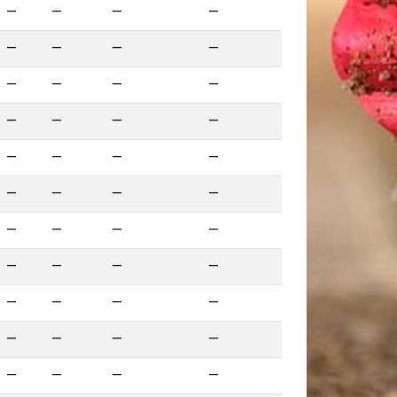
—
—
—
—
—
—
—
—
—
—
—
—
—
—
—
—
—
—
—
—
—
—
—
—
—
—
—
—
—
—
—
—
—
—
—
—
—
—
—
—
—
—
—
—