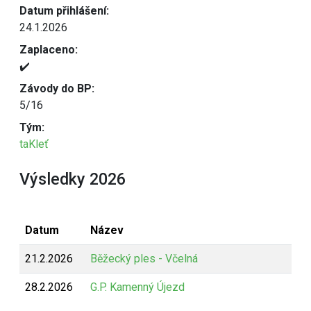
Datum přihlášení:
24.1.2026
Zaplaceno:
✔️
Závody do BP:
5/16
Tým:
taKleť
Výsledky 2026
Datum
Název
21.2.2026
Běžecký ples - Včelná
28.2.2026
G.P. Kamenný Újezd