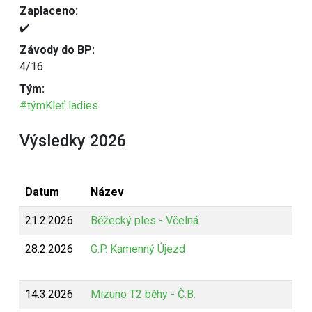
Zaplaceno:
✔️
Závody do BP:
4/16
Tým:
#týmKleť ladies
Výsledky 2026
Datum
Název
21.2.2026
Běžecký ples - Včelná
28.2.2026
G.P. Kamenný Újezd
14.3.2026
Mizuno T2 běhy - Č.B.