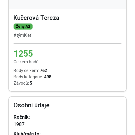
Kučerová Tereza
Ženy A2
#týmKleť
1255
Celkem bodů
Body celkem:
762
Body kategorie:
498
Závodů:
5
Osobní údaje
Ročník:
1987
Klub/město: