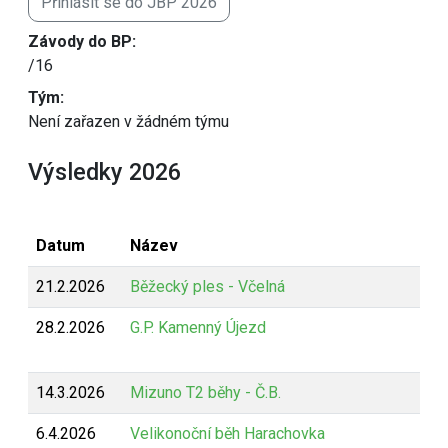
Přihlásit se do JBP 2026
Závody do BP:
/16
Tým:
Není zařazen v žádném týmu
Výsledky 2026
Datum
Název
21.2.2026
Běžecký ples - Včelná
28.2.2026
G.P. Kamenný Újezd
14.3.2026
Mizuno T2 běhy - Č.B.
6.4.2026
Velikonoční běh Harachovka