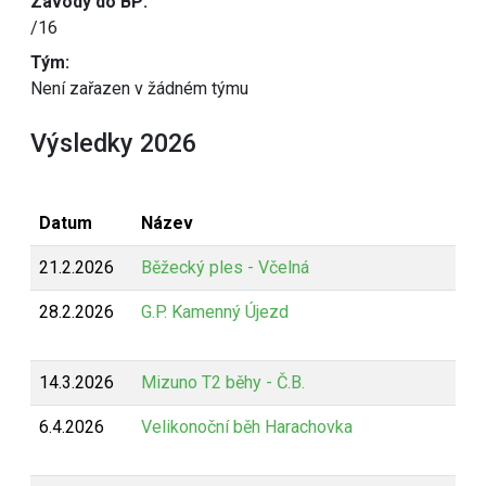
Závody do BP:
/16
Tým:
Není zařazen v žádném týmu
Výsledky 2026
Datum
Název
21.2.2026
Běžecký ples - Včelná
28.2.2026
G.P. Kamenný Újezd
14.3.2026
Mizuno T2 běhy - Č.B.
6.4.2026
Velikonoční běh Harachovka