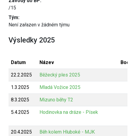
Závody do BP:
/15
Tým:
Není zařazen v žádném týmu
Výsledky 2025
Datum
Název
Bodov
22.2.2025
Běžecký ples 2025
B
1.3.2025
Mladá Vožice 2025
Z
8.3.2025
Mizuno běhy T2
Z
5.4.2025
Hodinovka na dráze - Písek
Z
20.4.2025
Běh kolem Hluboké - MJK
Z