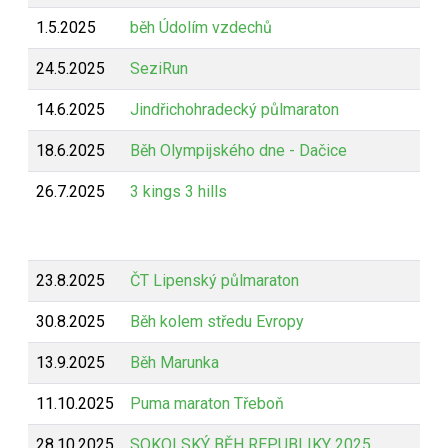
1.5.2025
běh Údolím vzdechů
Z
24.5.2025
SeziRun
Z
14.6.2025
Jindřichohradecký půlmaraton
Z
18.6.2025
Běh Olympijského dne - Dačice
B
26.7.2025
3 kings 3 hills
B
23.8.2025
ČT Lipenský půlmaraton
Z
30.8.2025
Běh kolem středu Evropy
Z
13.9.2025
Běh Marunka
Z
11.10.2025
Puma maraton Třeboň
Z
28.10.2025
SOKOLSKÝ BĚH REPUBLIKY 2025
Z