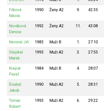
Filková
1990
Ženy A2
9.
42:35
5
Nikola
Nováková
1992
Ženy A2
11.
43:08
5
Denisa
Nevoral Jiří
1983
Muži B
1.
27:10
5
Stejskal
1993
Muži A2
3.
27:55
5
Marek
Krejcar
1984
Muži B
4.
28:07
5
Pavel
Ďoubal
1990
Muži A2
5.
28:31
5
Jakub
Toman
1993
Muži A2
6.
29:22
5
Robert