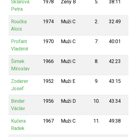
Sklářová
1978
Ženy B
5.
38:11
5
Petra
Roučka
1974
Muži C
2.
32:49
5
Alois
Profant
1970
Muži C
7.
40:01
5
Vladimír
Šimek
1966
Muži C
8.
42:23
5
Miroslav
Zoderer
1952
Muži E
9.
43:15
5
Josef
Binder
1956
Muži D
10.
43:34
5
Václav
Kučera
1967
Muži C
11.
49:38
5
Radek