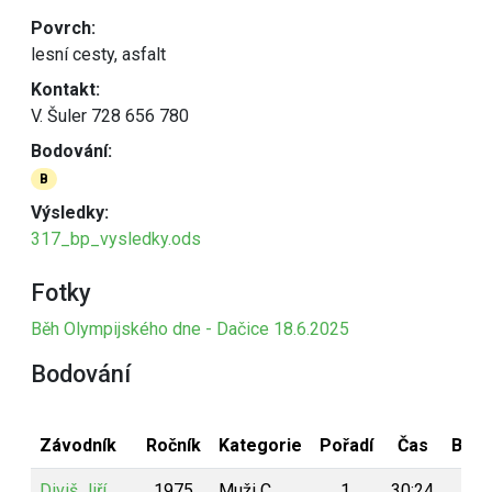
Povrch:
lesní cesty, asfalt
Kontakt:
V. Šuler 728 656 780
Bodování:
B
Výsledky:
317_bp_vysledky.ods
Fotky
Běh Olympijského dne - Dačice 18.6.2025
Bodování
Závodník
Ročník
Kategorie
Pořadí
Čas
Body
Diviš Jiří
1975
Muži C
1.
30:24
5