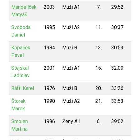
Mandelíček
2003
Muži A1
7.
29:52
5
Matyáš
Svoboda
1995
Muži A2
11.
30:37
5
Daniel
Kopáček
1984
Muži B
13.
30:53
5
Pavel
Stejskal
2001
Muži A1
15.
32:09
5
Ladislav
Ráftl Karel
1976
Muži B
20.
33:26
5
Štorek
1990
Muži A2
21.
33:53
5
Marek
Smolen
1996
Ženy A1
6.
39:02
5
Martina