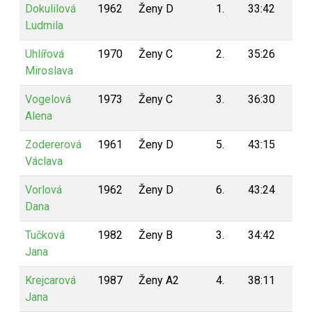
Dokulilová
1962
Ženy D
1.
33:42
5
Ludmila
Uhlířová
1970
Ženy C
2.
35:26
5
Miroslava
Vogelová
1973
Ženy C
3.
36:30
5
Alena
Zodererová
1961
Ženy D
5.
43:15
5
Václava
Vorlová
1962
Ženy D
6.
43:24
5
Dana
Tučková
1982
Ženy B
3.
34:42
5
Jana
Krejcarová
1987
Ženy A2
4.
38:11
5
Jana