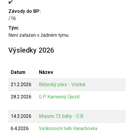
✔️
Závody do BP:
/16
Tým:
Není zařazen v žádném týmu
Výsledky 2026
Datum
Název
21.2.2026
Běžecký ples - Včelná
28.2.2026
G.P. Kamenný Újezd
14.3.2026
Mizuno T2 běhy - Č.B.
6.4.2026
Velikonoční běh Harachovka