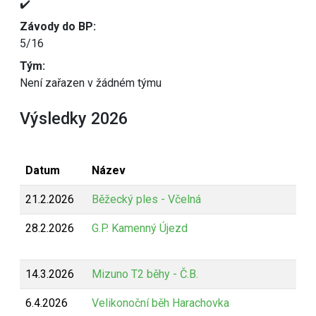
✔️
Závody do BP:
5/16
Tým:
Není zařazen v žádném týmu
Výsledky 2026
Datum
Název
21.2.2026
Běžecký ples - Včelná
28.2.2026
G.P. Kamenný Újezd
14.3.2026
Mizuno T2 běhy - Č.B.
6.4.2026
Velikonoční běh Harachovka