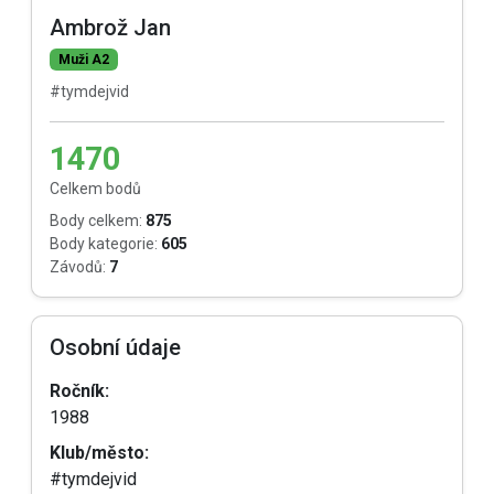
Ambrož Jan
Muži A2
#tymdejvid
1470
Celkem bodů
Body celkem:
875
Body kategorie:
605
Závodů:
7
Osobní údaje
Ročník:
1988
Klub/město:
#tymdejvid