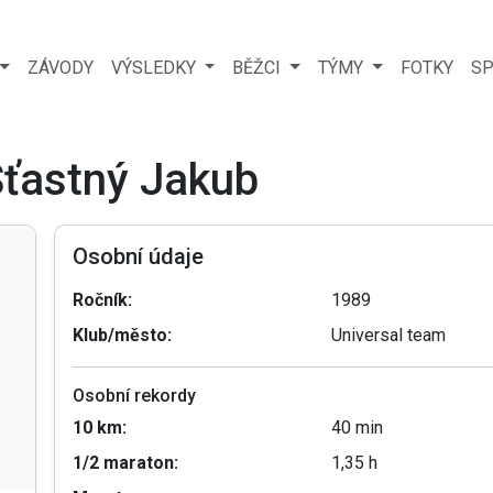
ZÁVODY
VÝSLEDKY
BĚŽCI
TÝMY
FOTKY
SP
Šťastný Jakub
Osobní údaje
Ročník:
1989
Klub/město:
Universal team
Osobní rekordy
10 km:
40 min
1/2 maraton:
1,35 h