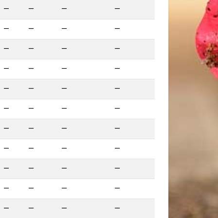
—
—
—
—
—
—
—
—
—
—
—
—
—
—
—
—
—
—
—
—
—
—
—
—
—
—
—
—
—
—
—
—
—
—
—
—
—
—
—
—
—
—
—
—