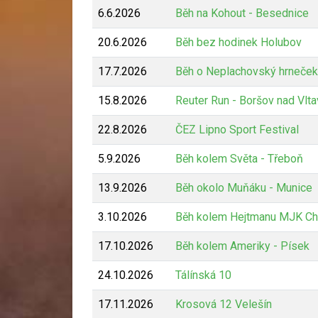
6.6.2026
Běh na Kohout - Besednice
20.6.2026
Běh bez hodinek Holubov
17.7.2026
Běh o Neplachovský hrneček
15.8.2026
Reuter Run - Boršov nad Vlt
22.8.2026
ČEZ Lipno Sport Festival
5.9.2026
Běh kolem Světa - Třeboň
13.9.2026
Běh okolo Muňáku - Munice
3.10.2026
Běh kolem Hejtmanu MJK Ch
17.10.2026
Běh kolem Ameriky - Písek
24.10.2026
Tálínská 10
17.11.2026
Krosová 12 Velešín