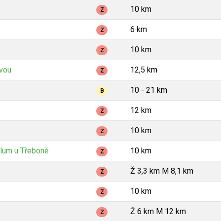
10 km
Z
6 km
Z
10 km
Z
avou
12,5 km
Z
10 - 21 km
B
12 km
Z
10 km
Z
lum u Třeboně
10 km
Z
Ž 3,3 km M 8,1 km
Z
10 km
Z
Ž 6 km M 12 km
Z