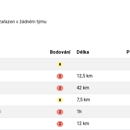
zařazen v žádném týmu
Bodování
Délka
P
B
12,5 km
Z
42 km
Z
7,5 km
B
í
1h
Z
12 km
Z