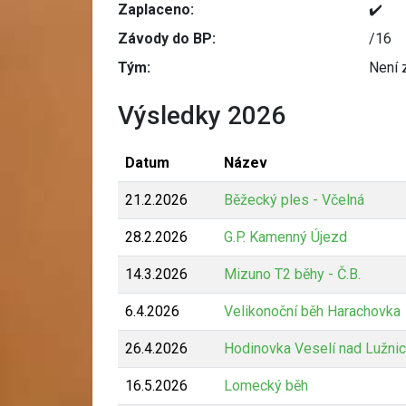
Zaplaceno:
✔️
Závody do BP:
/16
Tým:
Není 
Výsledky 2026
Datum
Název
21.2.2026
Běžecký ples - Včelná
28.2.2026
G.P. Kamenný Újezd
14.3.2026
Mizuno T2 běhy - Č.B.
6.4.2026
Velikonoční běh Harachovka
26.4.2026
Hodinovka Veselí nad Lužnic
16.5.2026
Lomecký běh