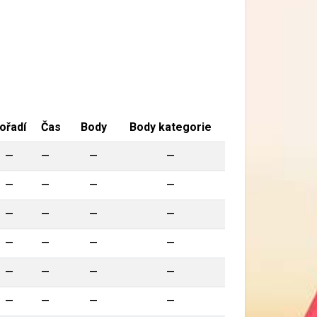
ořadí
Čas
Body
Body kategorie
—
—
—
—
—
—
—
—
—
—
—
—
—
—
—
—
—
—
—
—
—
—
—
—