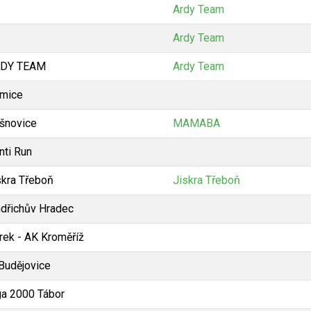
Ardy Team
Ardy Team
DY TEAM
Ardy Team
mice
šnovice
MAMABA
nti Run
skra Třeboň
Jiskra Třeboň
ndřichův Hradec
rek - AK Kroměříž
 Budějovice
ga 2000 Tábor