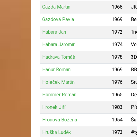
Gazda Martin
1968
JK
Gazdová Pavla
1969
Be
Habara Jan
1972
Tr
Habara Jaromír
1974
Ve
Hadrava Tomáš
1978
3D
Haňur Roman
1969
BB
Holeček Martin
1976
Sr
Hommer Roman
1965
Dě
Hronek Jiří
1983
Pí
Hronová Božena
1954
Šu
Hruška Luděk
1973
#t