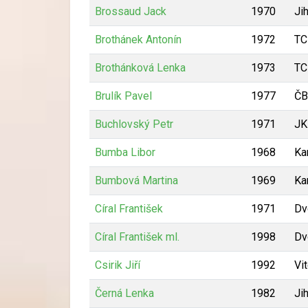
Brossaud Jack
1970
Ji
Brothánek Antonín
1972
TC
Brothánková Lenka
1973
TC
Brulík Pavel
1977
ČB
Buchlovský Petr
1971
J
Bumba Libor
1968
Ka
Bumbová Martina
1969
Ka
Círal František
1971
Dv
Círal František ml.
1998
Dv
Csirik Jiří
1992
Vi
Černá Lenka
1982
Ji