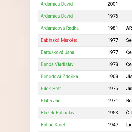
Ardamica David
2001
Ardamica David
1976
Ardamicová Radka
1981
AR
Babinská Markéta
1977
Se
Bartušková Jana
1977
Če
Benda Vladislav
1978
Ce
Benedová Zdeňka
1968
Ji
Bílek Petr
1975
Ji
Bláha Jan
1971
Bo
Blažek Bohuslav
1953
Č.
Boháč Karel
1947
Li