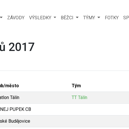
ZÁVODY
VÝSLEDKY
BĚŽCI
TÝMY
FOTKY
SP
ů 2017
ub/město
Tým
atlon Tálín
TT Tálín
NEJ PUPEK CB
ské Budějovice