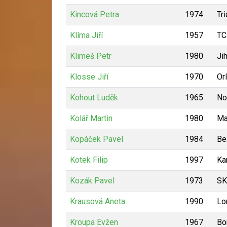
Kincová Petra
1974
Tr
Klíma Jiří
1957
TC
Klimeš Petr
1980
Ji
Klosse Jiří
1970
Or
Kohout Luděk
1965
No
Kolář Martin
1980
Ma
Kopáček Pavel
1984
Be
Kotek Filip
1997
Ka
Kozák Pavel
1973
SK
Krausová Aneta
1990
Lo
Kroupa Evžen
1967
Bo