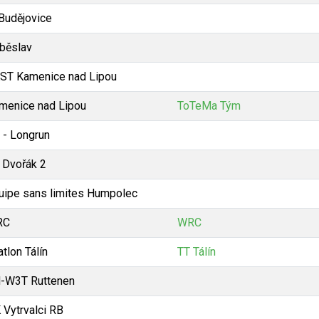
 Budějovice
běslav
ST Kamenice nad Lipou
menice nad Lipou
ToTeMa Tým
 - Longrun
 Dvořák 2
uipe sans limites Humpolec
RC
WRC
atlon Tálín
TT Tálín
-W3T Ruttenen
 Vytrvalci RB