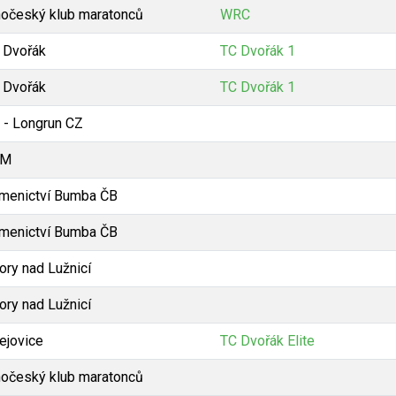
hočeský klub maratonců
WRC
 Dvořák
TC Dvořák 1
 Dvořák
TC Dvořák 1
 - Longrun CZ
KM
menictví Bumba ČB
menictví Bumba ČB
ory nad Lužnicí
ory nad Lužnicí
tejovice
TC Dvořák Elite
hočeský klub maratonců