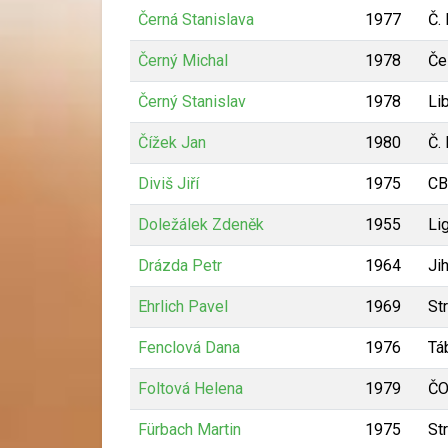
Černá Stanislava
1977
Č.
Černý Michal
1978
Če
Černý Stanislav
1978
Li
Čížek Jan
1980
Č.
Diviš Jiří
1975
CB
Doležálek Zdeněk
1955
Li
Drázda Petr
1964
Ji
Ehrlich Pavel
1969
St
Fenclová Dana
1976
Tá
Foltová Helena
1979
ČO
Fürbach Martin
1975
St