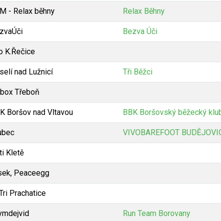
M - Relax běhny
Relax Běhny
zvaÚči
Bezva Úči
io K.Řečice
selí nad Lužnicí
Tři Běžci
box Třeboň
K Boršov nad Vltavou
BBK Boršovský běžecký klu
ubec
VIVOBAREFOOT BUDĚJOVI
ti Kletě
sek, Peaceegg
Tri Prachatice
ymdejvid
Run Team Borovany