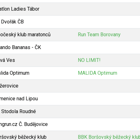
iatlon Ladies Tábor
 Dvořák ČB
hočeský klub maratonců
Run Team Borovany
lando Bananas - ČK
vá Ves
NO LIMIT!
lida Optimum
MALIDA Optimum
žerovice
menice nad Lipou
 Stodola Roudné
ngrun.cz Č. Budějovice
ršovský běžecký klub
BBK Boršovský běžecký klu