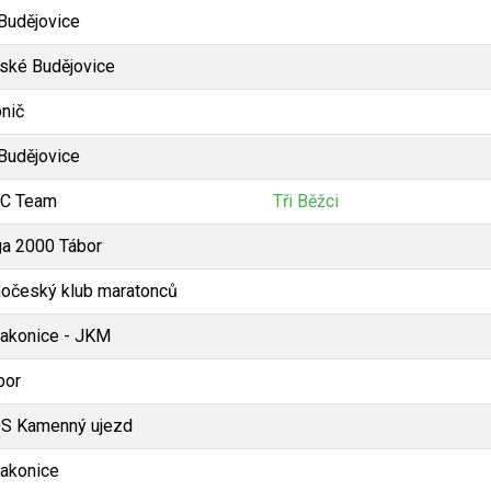
 Budějovice
ské Budějovice
bnič
 Budějovice
C Team
Tři Běžci
ga 2000 Tábor
hočeský klub maratonců
rakonice - JKM
bor
S Kamenný ujezd
rakonice