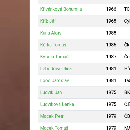
Křivánková Bohumila
1966
TC
Kříž Jiří
1968
Cy
Kuna Alois
1988
Kůrka Tomáš
1986
Čk
Kysela Tomáš
1987
Če
Lebedová Olina
1981
Hů
Loos Jaroslav
1981
Tá
Ludvík Jan
1975
BK
Ludvíková Lenka
1975
Č.
Macek Petr
1979
ČB
Macek Tomáš
1979
M