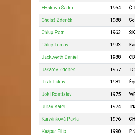
Hýsková Šárka
1964
Č.
Chalaš Zdeněk
1988
So
Chlup Petr
1963
SK
Chlup Tomáš
1993
Ka
Jackwerth Daniel
1988
ČB
Jašarov Zdeněk
1957
TC
Jirák Lukáš
1981
Éq
Jokl Rostislav
1975
W
Juráň Karel
1974
Tri
Karvánková Pavla
1976
CH
Kašpar Filip
1998
PK