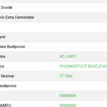
 Dvořák
klo Extra Cannondale
yně
ské Budějovice
rka
NO LIMIT!
bor
VIVOBAREFOOT BUDĚJOVI
 Nezmar
TT Tálín
Budějovice
MAMABA
AMATU
MAMABA