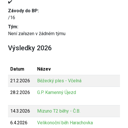
✔️
Závody do BP:
/16
Tým:
Není zařazen v žádném týmu
Výsledky 2026
Datum
Název
21.2.2026
Běžecký ples - Včelná
28.2.2026
G.P. Kamenný Újezd
14.3.2026
Mizuno T2 běhy - Č.B.
6.4.2026
Velikonoční běh Harachovka