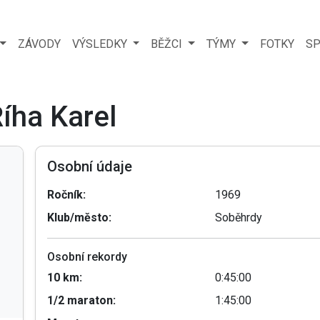
ZÁVODY
VÝSLEDKY
BĚŽCI
TÝMY
FOTKY
SP
Říha Karel
Osobní údaje
Ročník:
1969
Klub/město:
Soběhrdy
Osobní rekordy
10 km:
0:45:00
1/2 maraton:
1:45:00