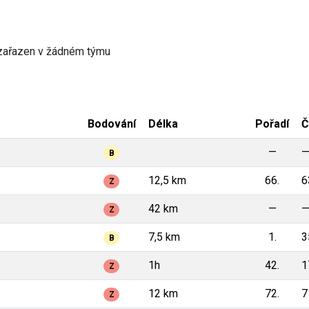
zařazen v žádném týmu
Bodování
Délka
Pořadí
Č
—
B
12,5 km
66.
6
Z
42 km
—
Z
7,5 km
1.
3
B
1h
42.
1
Z
12 km
72.
7
Z