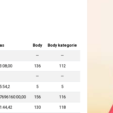
as
Body
Body kategorie
—
—
—
3:08,00
136
112
—
—
—
5:54,2
5
5
7696160:00,00
156
116
1:44,42
130
118