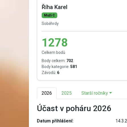
Říha Karel
Muži C
Soběhrdy
1278
Celkem bodů
Body celkem:
702
Body kategorie:
581
Závodů:
6
2026
2025
Starší ročníky
Účast v poháru 2026
Datum přihlášení:
14.3.