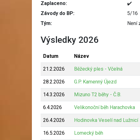
Zaplaceno:
✔️
Závody do BP:
5/16
Tým:
Není 
Výsledky 2026
Datum
Název
21.2.2026
Běžecký ples - Včelná
28.2.2026
G.P. Kamenný Újezd
14.3.2026
Mizuno T2 běhy - Č.B.
6.4.2026
Velikonoční běh Harachovka
26.4.2026
Hodinovka Veselí nad Lužnicí
16.5.2026
Lomecký běh