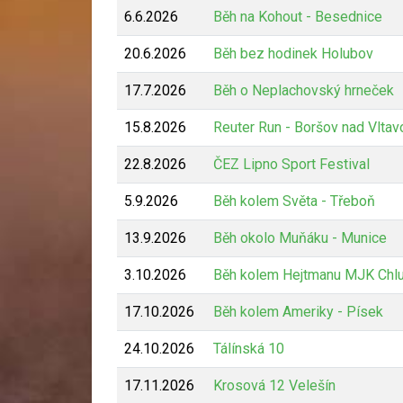
6.6.2026
Běh na Kohout - Besednice
20.6.2026
Běh bez hodinek Holubov
17.7.2026
Běh o Neplachovský hrneček
15.8.2026
Reuter Run - Boršov nad Vltav
22.8.2026
ČEZ Lipno Sport Festival
5.9.2026
Běh kolem Světa - Třeboň
13.9.2026
Běh okolo Muňáku - Munice
3.10.2026
Běh kolem Hejtmanu MJK Chl
17.10.2026
Běh kolem Ameriky - Písek
24.10.2026
Tálínská 10
17.11.2026
Krosová 12 Velešín