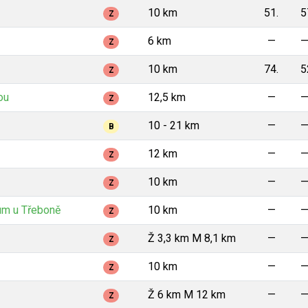
10 km
51.
5
Z
6 km
—
Z
10 km
74.
5
Z
ou
12,5 km
—
Z
10 - 21 km
—
B
12 km
—
Z
10 km
—
Z
um u Třeboně
10 km
—
Z
Ž 3,3 km M 8,1 km
—
Z
10 km
—
Z
Ž 6 km M 12 km
—
Z