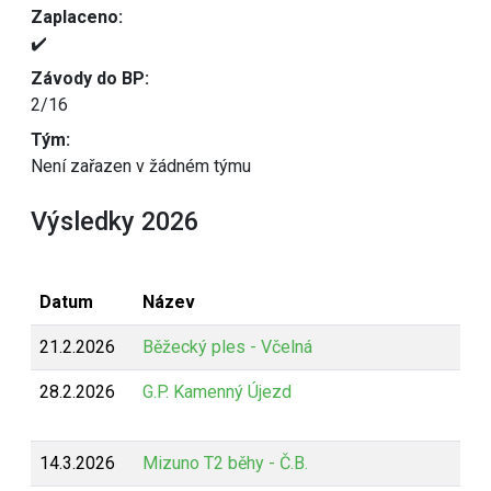
Zaplaceno:
✔️
Závody do BP:
2/16
Tým:
Není zařazen v žádném týmu
Výsledky 2026
Datum
Název
21.2.2026
Běžecký ples - Včelná
28.2.2026
G.P. Kamenný Újezd
14.3.2026
Mizuno T2 běhy - Č.B.