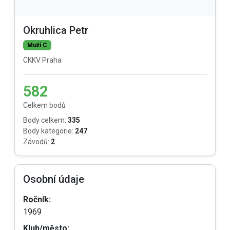
Okruhlica Petr
Muži C
CKKV Praha
582
Celkem bodů
Body celkem:
335
Body kategorie:
247
Závodů:
2
Osobní údaje
Ročník:
1969
Klub/město: