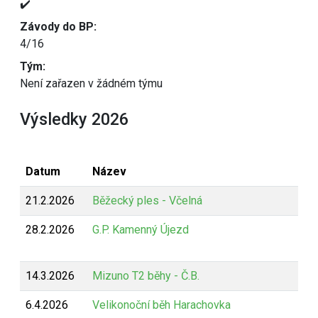
✔️
Závody do BP:
4/16
Tým:
Není zařazen v žádném týmu
Výsledky 2026
Datum
Název
21.2.2026
Běžecký ples - Včelná
28.2.2026
G.P. Kamenný Újezd
14.3.2026
Mizuno T2 běhy - Č.B.
6.4.2026
Velikonoční běh Harachovka