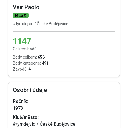
Vair Paolo
Muži C
#tymdejvid / České Budějovice
1147
Celkem bodů
Body celkem:
656
Body kategorie:
491
Závodů:
4
Osobní údaje
Ročník:
1973
Klub/město:
#tymdejvid / České Budějovice