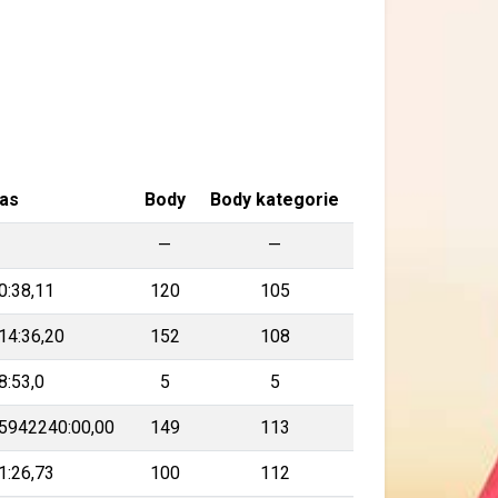
as
Body
Body kategorie
—
—
—
0:38,11
120
105
14:36,20
152
108
8:53,0
5
5
5942240:00,00
149
113
1:26,73
100
112