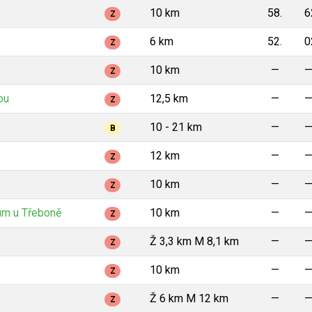
10 km
58.
6
Z
6 km
52.
0
Z
10 km
—
Z
ou
12,5 km
—
Z
10 - 21 km
—
B
12 km
—
Z
10 km
—
Z
um u Třeboně
10 km
—
Z
Ž 3,3 km M 8,1 km
—
Z
10 km
—
Z
Ž 6 km M 12 km
—
Z