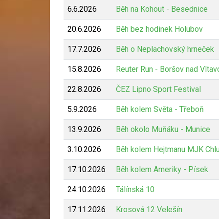
6.6.2026
Běh na Kohout - Besednice
20.6.2026
Běh bez hodinek Holubov
17.7.2026
Běh o Neplachovský hrneček
15.8.2026
Reuter Run - Boršov nad Vltav
22.8.2026
ČEZ Lipno Sport Festival
5.9.2026
Běh kolem Světa - Třeboň
13.9.2026
Běh okolo Muňáku - Munice
3.10.2026
Běh kolem Hejtmanu MJK Chl
17.10.2026
Běh kolem Ameriky - Písek
24.10.2026
Tálínská 10
17.11.2026
Krosová 12 Velešín