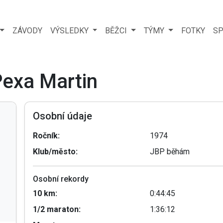
ZÁVODY
VÝSLEDKY
BĚŽCI
TÝMY
FOTKY
SP
Pexa Martin
Osobní údaje
Ročník:
1974
Klub/město:
JBP běhám
Osobní rekordy
10 km:
0:44:45
1/2 maraton:
1:36:12