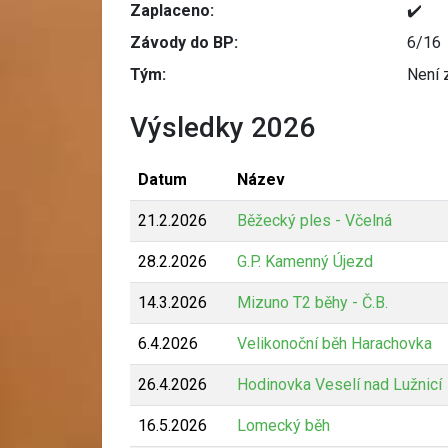
Zaplaceno:
✔️
Závody do BP:
6/16
Tým:
Není 
Výsledky 2026
Datum
Název
21.2.2026
Běžecký ples - Včelná
28.2.2026
G.P. Kamenný Újezd
14.3.2026
Mizuno T2 běhy - Č.B.
6.4.2026
Velikonoční běh Harachovka
26.4.2026
Hodinovka Veselí nad Lužnicí
16.5.2026
Lomecký běh