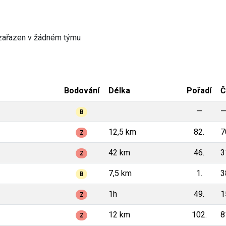
zařazen v žádném týmu
Bodování
Délka
Pořadí
Č
—
B
12,5 km
82.
7
Z
42 km
46.
3
Z
7,5 km
1.
3
B
1h
49.
1
Z
12 km
102.
8
Z