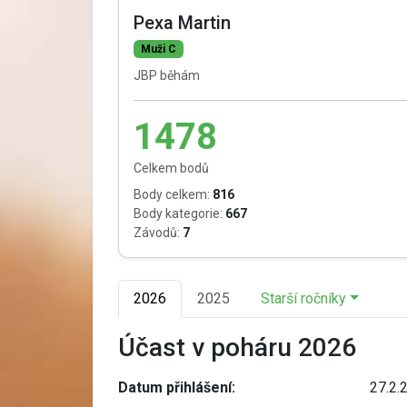
Pexa Martin
Muži C
JBP běhám
1478
Celkem bodů
Body celkem:
816
Body kategorie:
667
Závodů:
7
2026
2025
Starší ročníky
Účast v poháru 2026
Datum přihlášení:
27.2.