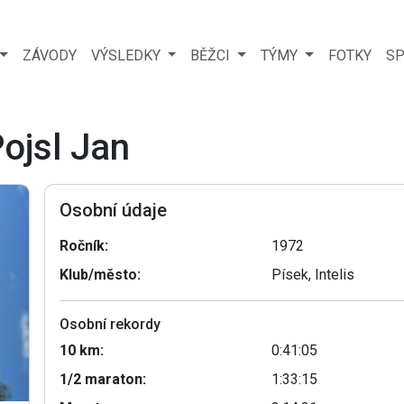
ZÁVODY
VÝSLEDKY
BĚŽCI
TÝMY
FOTKY
SP
Pojsl Jan
Osobní údaje
Ročník:
1972
Klub/město:
Písek, Intelis
Osobní rekordy
10 km:
0:41:05
1/2 maraton:
1:33:15