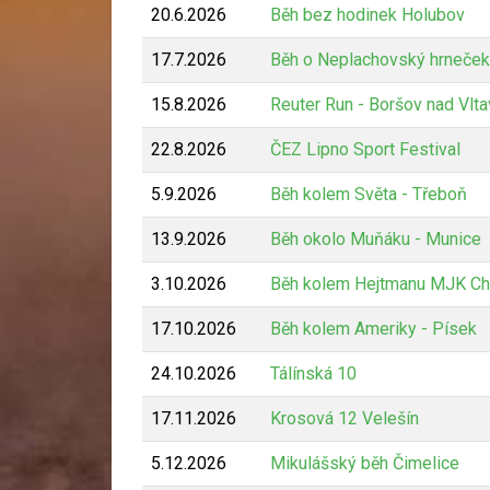
20.6.2026
Běh bez hodinek Holubov
17.7.2026
Běh o Neplachovský hrneček
15.8.2026
Reuter Run - Boršov nad Vlt
22.8.2026
ČEZ Lipno Sport Festival
5.9.2026
Běh kolem Světa - Třeboň
13.9.2026
Běh okolo Muňáku - Munice
3.10.2026
Běh kolem Hejtmanu MJK Ch
17.10.2026
Běh kolem Ameriky - Písek
24.10.2026
Tálínská 10
17.11.2026
Krosová 12 Velešín
5.12.2026
Mikulášský běh Čimelice