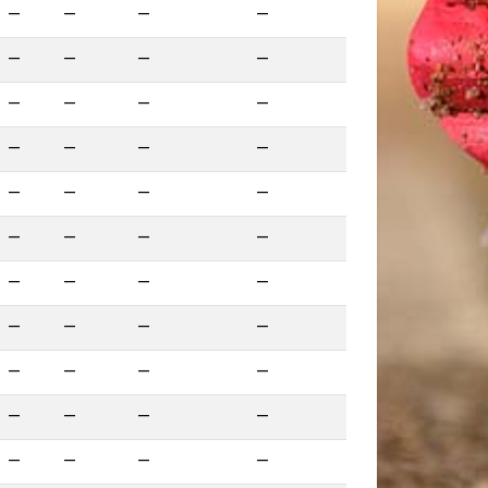
—
—
—
—
—
—
—
—
—
—
—
—
—
—
—
—
—
—
—
—
—
—
—
—
—
—
—
—
—
—
—
—
—
—
—
—
—
—
—
—
—
—
—
—