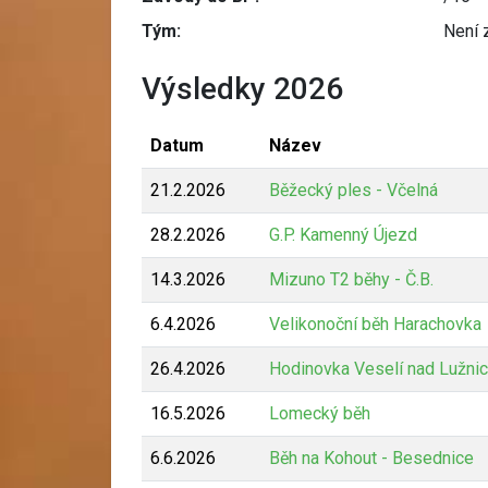
Tým:
Není 
Výsledky 2026
Datum
Název
21.2.2026
Běžecký ples - Včelná
28.2.2026
G.P. Kamenný Újezd
14.3.2026
Mizuno T2 běhy - Č.B.
6.4.2026
Velikonoční běh Harachovka
26.4.2026
Hodinovka Veselí nad Lužnic
16.5.2026
Lomecký běh
6.6.2026
Běh na Kohout - Besednice