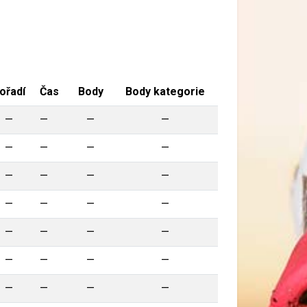
ořadí
Čas
Body
Body kategorie
—
—
—
—
—
—
—
—
—
—
—
—
—
—
—
—
—
—
—
—
—
—
—
—
—
—
—
—