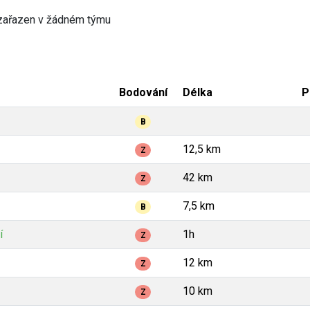
zařazen v žádném týmu
Bodování
Délka
P
B
12,5 km
Z
42 km
Z
7,5 km
B
í
1h
Z
12 km
Z
10 km
Z