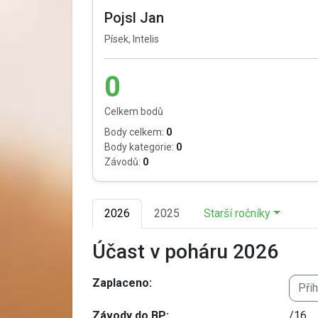
Pojsl Jan
Písek, Intelis
0
Celkem bodů
Body celkem:
0
Body kategorie:
0
Závodů:
0
2026
2025
Starší ročníky
Účast v poháru 2026
Zaplaceno:
Při
Závody do BP:
/16