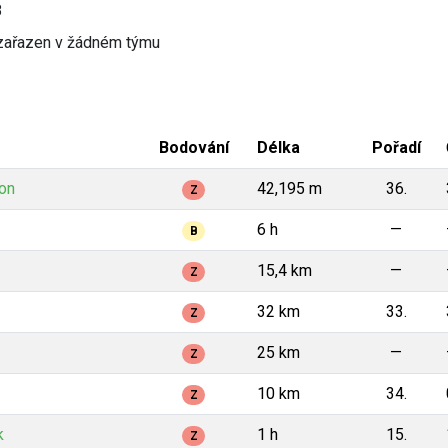
8
zařazen v žádném týmu
Bodování
Délka
Pořadí
on
42,195 m
36.
Z
6 h
—
B
15,4 km
—
Z
32 km
33.
Z
25 km
—
Z
10 km
34.
Z
k
1 h
15.
Z