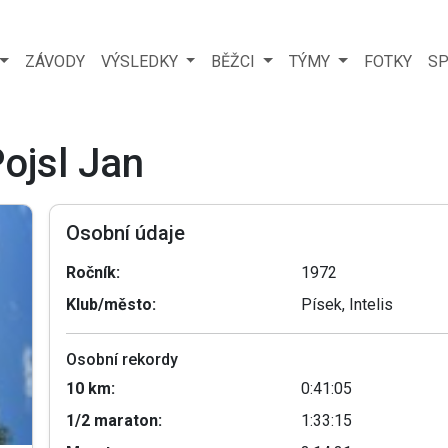
ZÁVODY
VÝSLEDKY
BĚŽCI
TÝMY
FOTKY
SP
Pojsl Jan
Osobní údaje
Ročník:
1972
Klub/město:
Písek, Intelis
Osobní rekordy
10 km:
0:41:05
1/2 maraton:
1:33:15