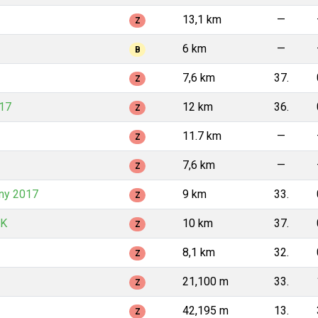
13,1 km
—
Z
6 km
—
B
7,6 km
37.
Z
017
12 km
36.
Z
11.7 km
—
Z
7,6 km
—
Z
ny 2017
9 km
33.
Z
ČK
10 km
37.
Z
8,1 km
32.
Z
21,100 m
33.
Z
42,195 m
13.
Z