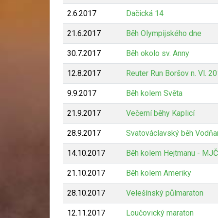
2.6.2017
Dačická 14
21.6.2017
Běh Olympijského dne
30.7.2017
Běh okolo sv. Anny
12.8.2017
Reuter Run Boršov n. Vl. 2
9.9.2017
Běh kolem Světa
21.9.2017
Večerní běhy Kaplicí
28.9.2017
Svatováclavský běh Vodňa
14.10.2017
Běh kolem Hejtmanu - MJ
21.10.2017
Běh kolem Ameriky
28.10.2017
Velešínský půlmaraton
12.11.2017
Loučovický maraton