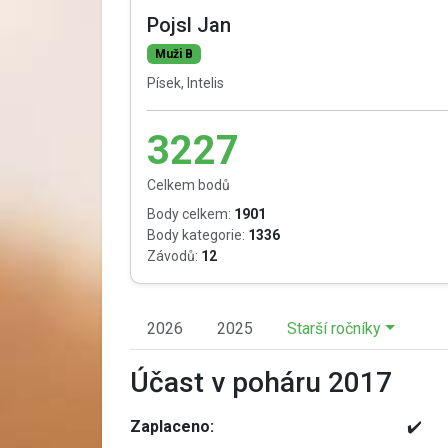
Pojsl Jan
Muži B
Písek, Intelis
3227
Celkem bodů
Body celkem:
1901
Body kategorie:
1336
Závodů:
12
2026
2025
Starší ročníky
Účast v poháru 2017
Zaplaceno:
✔️