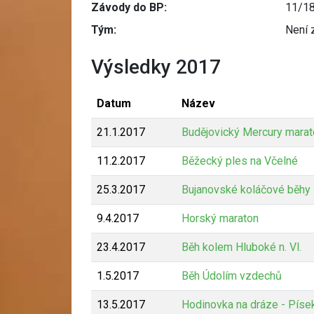
Závody do BP:
11/1
Tým:
Není 
Výsledky 2017
Datum
Název
21.1.2017
Budějovický Mercury marat
11.2.2017
Běžecký ples na Včelné
25.3.2017
Bujanovské koláčové běhy
9.4.2017
Horský maraton
23.4.2017
Běh kolem Hluboké n. Vl.
1.5.2017
Běh Údolím vzdechů
13.5.2017
Hodinovka na dráze - Píse