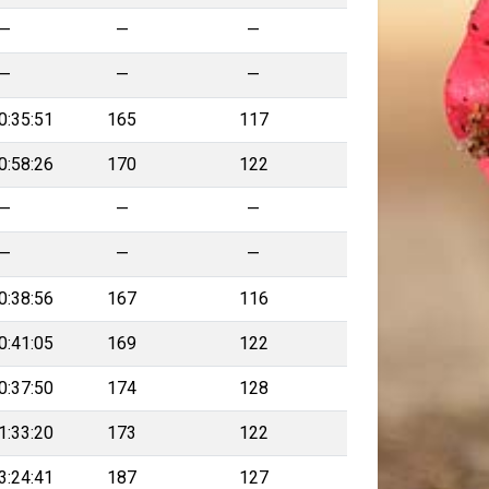
—
—
—
—
—
—
0:35:51
165
117
0:58:26
170
122
—
—
—
—
—
—
0:38:56
167
116
0:41:05
169
122
0:37:50
174
128
1:33:20
173
122
3:24:41
187
127