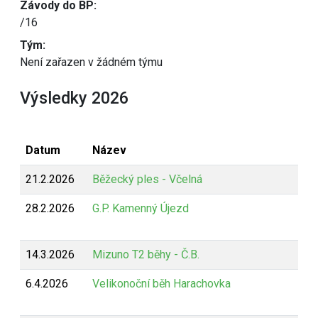
Závody do BP:
/16
Tým:
Není zařazen v žádném týmu
Výsledky 2026
Datum
Název
21.2.2026
Běžecký ples - Včelná
28.2.2026
G.P. Kamenný Újezd
14.3.2026
Mizuno T2 běhy - Č.B.
6.4.2026
Velikonoční běh Harachovka