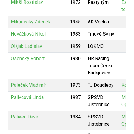
Mikšl Rostislav
1972
Rasty tým
Estia
team
Mikšovský Zdeněk
1945
AK Včelná
Nováčková Nikol
1983
Trhové Sviny
Olšjak Ladislav
1959
LOKMO
Osenský Robert
1980
HR Racing
Team České
Budějovice
Paleček Vladimír
1973
TJ Doudleby
KoPa
Palivcová Linda
1987
SPSVD
MALI
Jistebnice
Opti
Palivec David
1984
SPSVD
MALI
Jistebnice
Opti