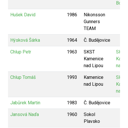
Borov
Hušek David
1986
Nikonsson
Gunners
TEAM
Hýsková Šárka
1964
Č. Budějovice
Chlup Petr
1963
SKST
SKST
Kamenice
Kame
nad Lipou
nad L
Chlup Tomáš
1993
Kamenice
SKST
nad Lipou
Kame
nad L
Jabůrek Martin
1983
Č. Budějovice
Jansová Naďa
1960
Sokol
Plavsko