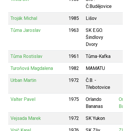
Č.Budějovice
Troják Michal
1985
Lišov
Tůma Jaroslav
1963
SK E.GO.
Šindlovy
Dvory
Tůma Rostislav
1961
Tůma-Kafka
Turoňová Magdalena
1982
MAMATU
Urban Martin
1972
Č.B. -
Třebotovice
Valter Pavel
1975
Orlando
Orlan
Bananas
Bana
Vejsada Marek
1972
SK Yukon
Vojč Karel
1976
SK Zliv
Zlivác