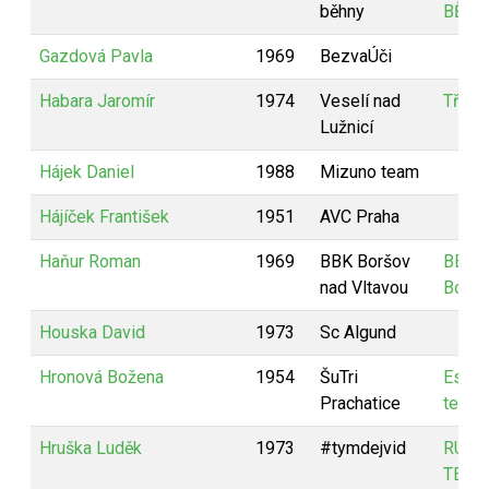
běhny
BĚHN
Gazdová Pavla
1969
BezvaÚči
Habara Jaromír
1974
Veselí nad
Tři bě
Lužnicí
Hájek Daniel
1988
Mizuno team
Hájíček František
1951
AVC Praha
Haňur Roman
1969
BBK Boršov
BBK
nad Vltavou
Boršo
Houska David
1973
Sc Algund
Hronová Božena
1954
ŠuTri
Estia
Prachatice
team
Hruška Luděk
1973
#tymdejvid
RUN
TEAM