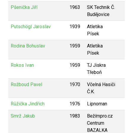
Pšenička Jiří
1963
SK Technik Č.
Budějovice
Putschögl Jaroslav
1939
Atletika
Písek
Rodina Bohuslav
1959
Atletika
Písek
Rokos Ivan
1959
TJ Jiskra
Třeboň
Rožboud Pavel
1970
Včelná Hasiči
Č.K.
Růžička Jindřich
1976
Lipnoman
Smrž Jakub
1983
Bežímpro.cz
Centrum
BAZALKA