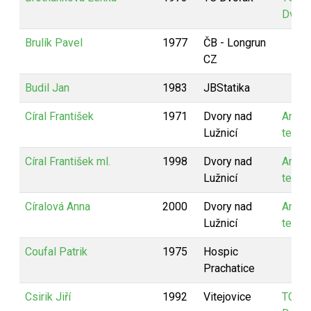
Dvořá
Brulík Pavel
1977
ČB - Longrun
CZ
Budil Jan
1983
JBStatika
Círal František
1971
Dvory nad
Anča
Lužnicí
team
Círal František ml.
1998
Dvory nad
Anča
Lužnicí
team
Círalová Anna
2000
Dvory nad
Anča
Lužnicí
team
Coufal Patrik
1975
Hospic
Prachatice
Csirik Jiří
1992
Vitejovice
TC