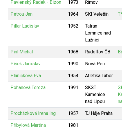
Pavienský Radek - Bizon
1973
Římov
Petrou Jan
1964
SKI Velešín
Tři bě
Pillar Ladislav
1952
Tatran
Lomnice nad
Lužnicí
Pinl Michal
1968
Rudolfov ČB
Běhny
Píšek Jaroslav
1990
Nová Pec
Pláničková Eva
1954
Atletika Tábor
Pohanová Tereza
1991
SKST
SKST
Kamenice
Kame
nad Lipou
nad L
Procházková Irena Ing.
1957
TJ Háje Praha
Přibylová Martina
1981