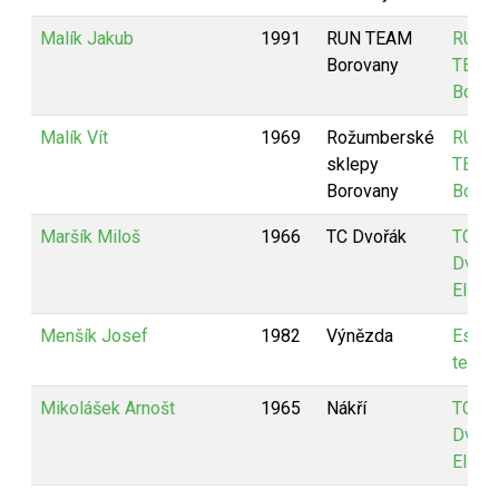
Malík Jakub
1991
RUN TEAM
RUN
Borovany
TEAM
Borov
Malík Vít
1969
Rožumberské
RUN
sklepy
TEAM
Borovany
Borov
Maršík Miloš
1966
TC Dvořák
TC
Dvořá
Elite
Menšík Josef
1982
Výnězda
Estia
team
Mikolášek Arnošt
1965
Nákří
TC
Dvořá
Elite