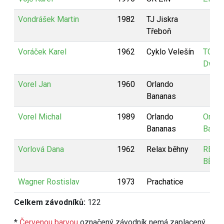
Vondrášek Martin
1982
TJ Jiskra
Třeboň
Voráček Karel
1962
Cyklo Velešín
TC
Dvořá
Vorel Jan
1960
Orlando
Bananas
Vorel Michal
1989
Orlando
Orlan
Bananas
Bana
Vorlová Dana
1962
Relax běhny
RELA
BĚHN
Wagner Rostislav
1973
Prachatice
Celkem závodníků:
122
*
Červenou barvou
označený závodník nemá zaplacený