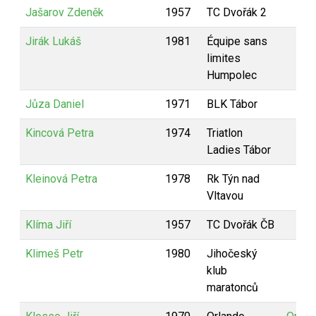
Jašarov Zdeněk
1957
TC Dvořák 2
Jirák Lukáš
1981
Équipe sans
limites
Humpolec
Jůza Daniel
1971
BLK Tábor
Kincová Petra
1974
Triatlon
Ladies Tábor
Kleinová Petra
1978
Rk Týn nad
Vltavou
Klíma Jiří
1957
TC Dvořák ČB
Klimeš Petr
1980
Jihočeský
klub
maratonců