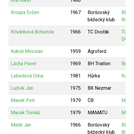
Král Karel
1986
Kroupa Evžen
1967
Boršovský
BBK
běžecký klub
Boršo
Křivánková Bohumila
1966
TC Dvořák
TC
Dvořá
Kukrál Miroslav
1959
Agroferd
Lácha Pavel
1969
BH Triatlon
Běhny
Lebedová Olina
1981
Hůrka
KoPa
Ludvík Jan
1975
BK Nezmar
Macek Petr
1979
ČB
MAM
Macek Tomáš
1979
MAMATU
MAM
Malát Jan
1966
Boršovský
BBK
běžecký klub
Boršo