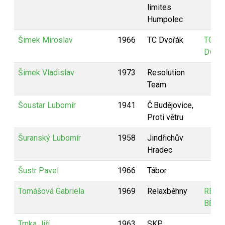
limites
Humpolec
Šimek Miroslav
1966
TC Dvořák
TC
Dvořá
Šimek Vladislav
1973
Resolution
Team
Šoustar Lubomír
1941
Č.Budějovice,
Proti větru
Šuranský Lubomír
1958
Jindřichův
Hradec
Šustr Pavel
1966
Tábor
Tomášová Gabriela
1969
Relaxběhny
RELA
BĚHN
Trnka Jiří
1963
SKP.