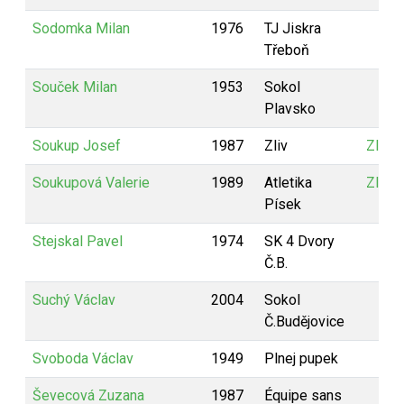
Sodomka Milan
1976
TJ Jiskra
Třeboň
Souček Milan
1953
Sokol
Plavsko
Soukup Josef
1987
Zliv
Zlivác
Soukupová Valerie
1989
Atletika
Zlivác
Písek
Stejskal Pavel
1974
SK 4 Dvory
Č.B.
Suchý Václav
2004
Sokol
Č.Budějovice
Svoboda Václav
1949
Plnej pupek
Ševecová Zuzana
1987
Équipe sans