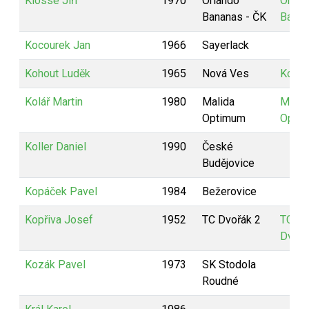
Klosse Jiří
1970
Orlando
Orlan
Bananas - ČK
Bana
Kocourek Jan
1966
Sayerlack
Kohout Luděk
1965
Nová Ves
KoPa
Kolář Martin
1980
Malida
MALI
Optimum
Opti
Koller Daniel
1990
České
Budějovice
Kopáček Pavel
1984
Bežerovice
Kopřiva Josef
1952
TC Dvořák 2
TC
Dvořá
Kozák Pavel
1973
SK Stodola
Roudné