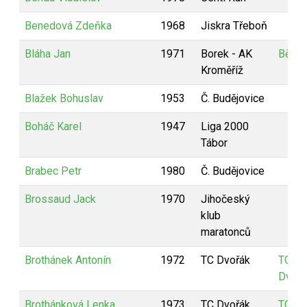
Benedová Zdeňka
1968
Jiskra Třeboň
Bláha Jan
1971
Borek - AK
Běhny
Kroměříž
Blažek Bohuslav
1953
Č. Budějovice
Boháč Karel
1947
Liga 2000
Tábor
Brabec Petr
1980
Č. Budějovice
Brossaud Jack
1970
Jihočeský
klub
maratonců
Brothánek Antonín
1972
TC Dvořák
TC
Dvořá
Brothánková Lenka
1973
TC Dvořák
TC