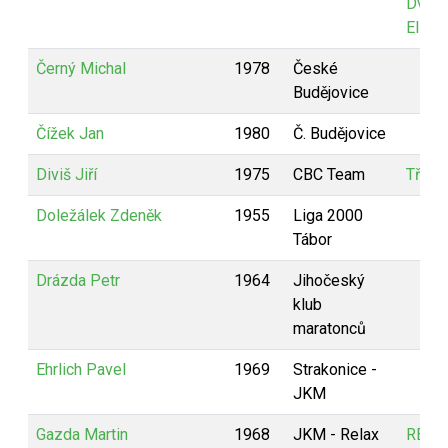
Dvořá
Elite
Černý Michal
1978
České
Budějovice
Čížek Jan
1980
Č. Budějovice
Diviš Jiří
1975
CBC Team
Tři bě
Doležálek Zdeněk
1955
Liga 2000
Tábor
Drázda Petr
1964
Jihočeský
klub
maratonců
Ehrlich Pavel
1969
Strakonice -
JKM
Gazda Martin
1968
JKM - Relax
RELA