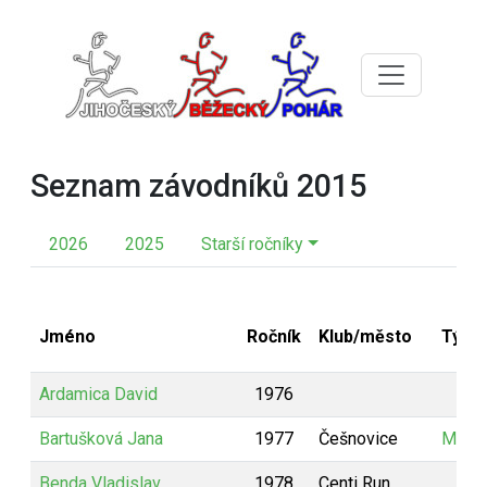
Seznam závodníků 2015
2026
2025
Starší ročníky
Jméno
Ročník
Klub/město
Tým
Ardamica David
1976
Bartušková Jana
1977
Češnovice
MAM
Benda Vladislav
1978
Centi Run