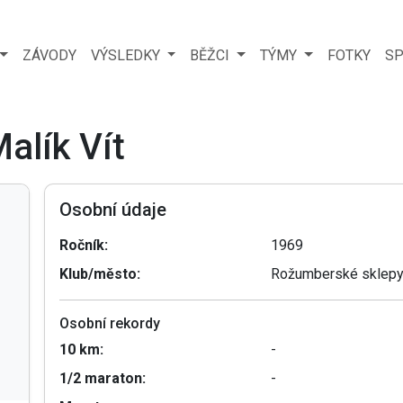
ZÁVODY
VÝSLEDKY
BĚŽCI
TÝMY
FOTKY
SP
alík Vít
Osobní údaje
Ročník:
1969
Klub/město:
Rožumberské sklepy
Osobní rekordy
10 km:
-
1/2 maraton:
-