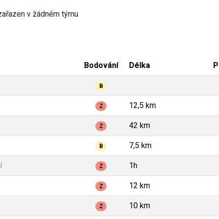
zařazen v žádném týmu
Bodování
Délka
P
B
12,5 km
Z
42 km
Z
7,5 km
B
í
1h
Z
12 km
Z
10 km
Z