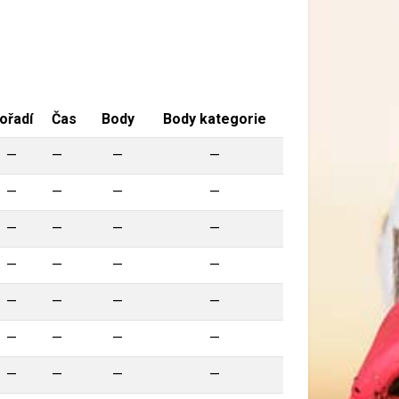
ořadí
Čas
Body
Body kategorie
—
—
—
—
—
—
—
—
—
—
—
—
—
—
—
—
—
—
—
—
—
—
—
—
—
—
—
—