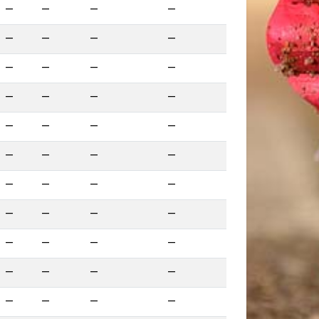
—
—
—
—
—
—
—
—
—
—
—
—
—
—
—
—
—
—
—
—
—
—
—
—
—
—
—
—
—
—
—
—
—
—
—
—
—
—
—
—
—
—
—
—