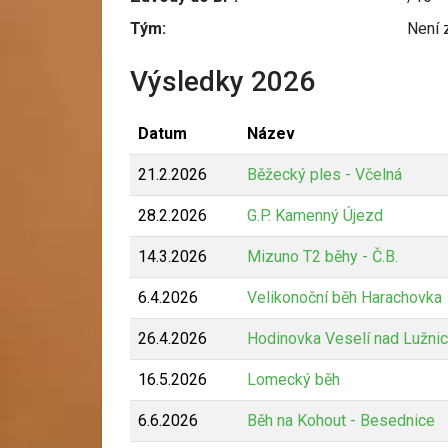
Tým:
Není 
Výsledky 2026
Datum
Název
21.2.2026
Běžecký ples - Včelná
28.2.2026
G.P. Kamenný Újezd
14.3.2026
Mizuno T2 běhy - Č.B.
6.4.2026
Velikonoční běh Harachovka
26.4.2026
Hodinovka Veselí nad Lužnic
16.5.2026
Lomecký běh
6.6.2026
Běh na Kohout - Besednice