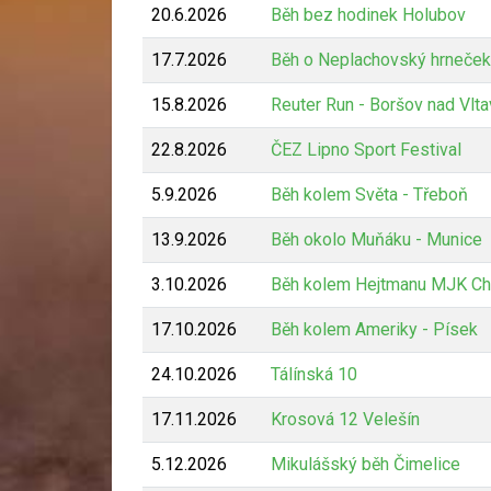
20.6.2026
Běh bez hodinek Holubov
17.7.2026
Běh o Neplachovský hrneček
15.8.2026
Reuter Run - Boršov nad Vlt
22.8.2026
ČEZ Lipno Sport Festival
5.9.2026
Běh kolem Světa - Třeboň
13.9.2026
Běh okolo Muňáku - Munice
3.10.2026
Běh kolem Hejtmanu MJK Ch
17.10.2026
Běh kolem Ameriky - Písek
24.10.2026
Tálínská 10
17.11.2026
Krosová 12 Velešín
5.12.2026
Mikulášský běh Čimelice