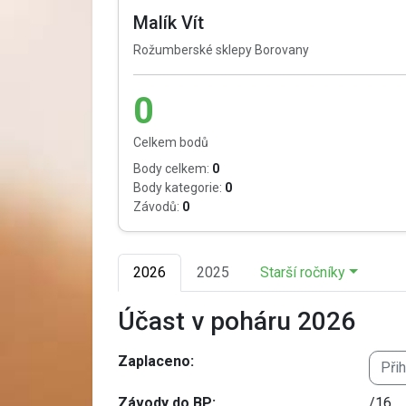
Malík Vít
Rožumberské sklepy Borovany
0
Celkem bodů
Body celkem:
0
Body kategorie:
0
Závodů:
0
2026
2025
Starší ročníky
Účast v poháru 2026
Zaplaceno:
Při
Závody do BP:
/16