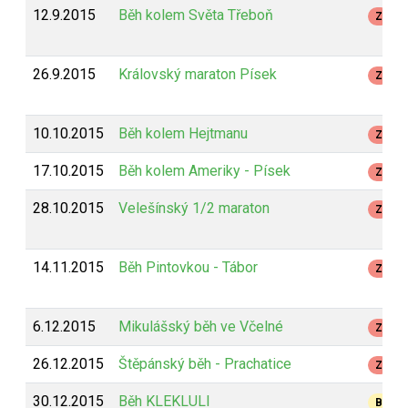
12.9.2015
Běh kolem Světa Třeboň
Z
26.9.2015
Královský maraton Písek
Z
10.10.2015
Běh kolem Hejtmanu
Z
17.10.2015
Běh kolem Ameriky - Písek
Z
28.10.2015
Velešínský 1/2 maraton
Z
14.11.2015
Běh Pintovkou - Tábor
Z
6.12.2015
Mikulášský běh ve Včelné
Z
26.12.2015
Štěpánský běh - Prachatice
Z
30.12.2015
Běh KLEKLULI
B