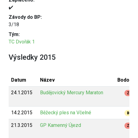
✔️
Závody do BP:
3/18
Tým:
TC Dvořák 1
Výsledky 2015
Datum
Název
Bodován
24.1.2015
Budějovický Mercury Maraton
Z
14.2.2015
Běžecký ples na Včelné
B
21.3.2015
GP Kamenný Újezd
Z