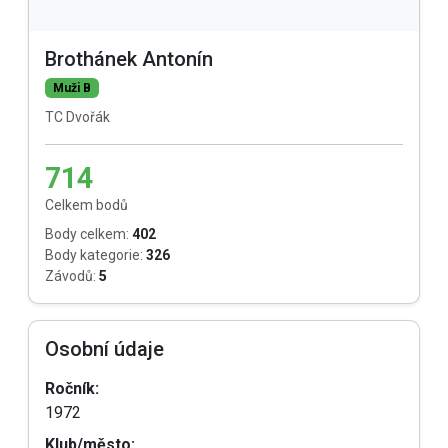
Brothánek Antonín
Muži B
TC Dvořák
714
Celkem bodů
Body celkem:
402
Body kategorie:
326
Závodů:
5
Osobní údaje
Ročník:
1972
Klub/město: