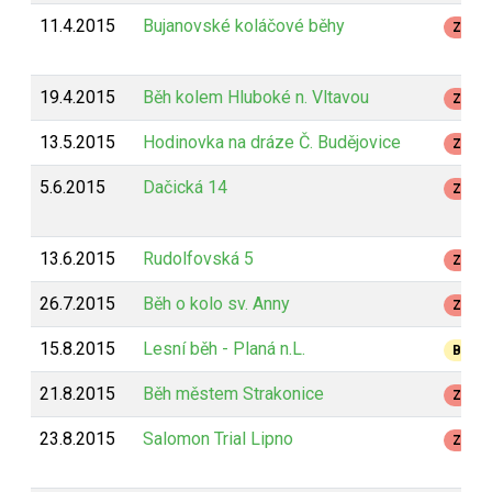
11.4.2015
Bujanovské koláčové běhy
Z
19.4.2015
Běh kolem Hluboké n. Vltavou
Z
13.5.2015
Hodinovka na dráze Č. Budějovice
Z
5.6.2015
Dačická 14
Z
13.6.2015
Rudolfovská 5
Z
26.7.2015
Běh o kolo sv. Anny
Z
15.8.2015
Lesní běh - Planá n.L.
B
21.8.2015
Běh městem Strakonice
Z
23.8.2015
Salomon Trial Lipno
Z