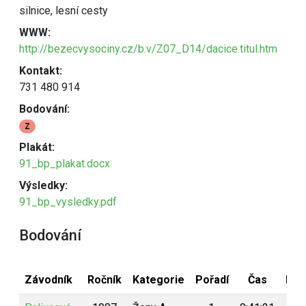
silnice, lesní cesty
WWW:
http://bezecvysociny.cz/b.v/Z07_D14/dacice.titul.htm
Kontakt:
731 480 914
Bodování:
Z
Plakát:
91_bp_plakat.docx
Výsledky:
91_bp_vysledky.pdf
Bodování
Závodník
Ročník
Kategorie
Pořadí
Čas
Bod