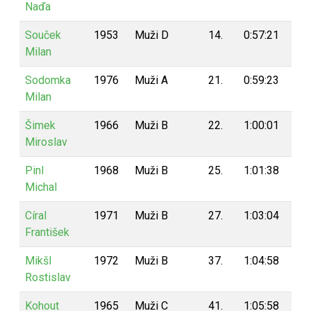
Naďa
Souček
1953
Muži D
14.
0:57:21
18
Milan
Sodomka
1976
Muži A
21.
0:59:23
17
Milan
Šimek
1966
Muži B
22.
1:00:01
17
Miroslav
Pinl
1968
Muži B
25.
1:01:38
17
Michal
Círal
1971
Muži B
27.
1:03:04
17
František
Mikšl
1972
Muži B
37.
1:04:58
16
Rostislav
Kohout
1965
Muži C
41.
1:05:58
15