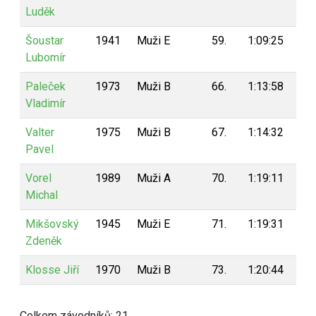
Luděk
Šoustar
1941
Muži E
59.
1:09:25
14
Lubomír
Paleček
1973
Muži B
66.
1:13:58
13
Vladimír
Valter
1975
Muži B
67.
1:14:32
13
Pavel
Vorel
1989
Muži A
70.
1:19:11
13
Michal
Mikšovský
1945
Muži E
71.
1:19:31
12
Zdeněk
Klosse Jiří
1970
Muži B
73.
1:20:44
12
Celkem závodníků: 21