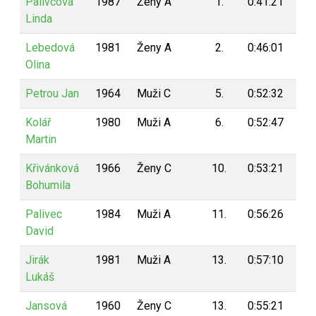
Palivcová
1987
Ženy A
1.
0:41:21
20
Linda
Lebedová
1981
Ženy A
2.
0:46:01
19
Olina
Petrou Jan
1964
Muži C
5.
0:52:32
19
Kolář
1980
Muži A
6.
0:52:47
19
Martin
Křivánková
1966
Ženy C
10.
0:53:21
19
Bohumila
Palivec
1984
Muži A
11.
0:56:26
18
David
Jirák
1981
Muži A
13.
0:57:10
18
Lukáš
Jansová
1960
Ženy C
13.
0:55:21
18