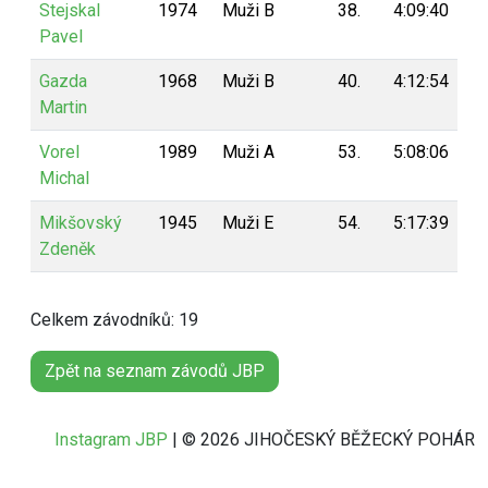
Stejskal
1974
Muži B
38.
4:09:40
1
Pavel
Gazda
1968
Muži B
40.
4:12:54
1
Martin
Vorel
1989
Muži A
53.
5:08:06
1
Michal
Mikšovský
1945
Muži E
54.
5:17:39
1
Zdeněk
Celkem závodníků: 19
Zpět na seznam závodů JBP
Instagram JBP
| © 2026 JIHOČESKÝ BĚŽECKÝ POHÁR