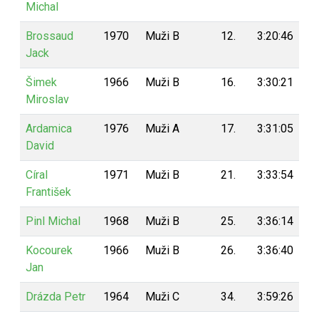
Michal
Brossaud
1970
Muži B
12.
3:20:46
1
Jack
Šimek
1966
Muži B
16.
3:30:21
1
Miroslav
Ardamica
1976
Muži A
17.
3:31:05
1
David
Círal
1971
Muži B
21.
3:33:54
1
František
Pinl Michal
1968
Muži B
25.
3:36:14
1
Kocourek
1966
Muži B
26.
3:36:40
1
Jan
Drázda Petr
1964
Muži C
34.
3:59:26
1