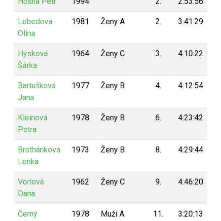
Hošna Petr
1994
2.
2:53:56
1
Lebedová
1981
Ženy A
2.
3:41:29
1
Olina
Hýsková
1964
Ženy C
3.
4:10:22
1
Šárka
Bartušková
1977
Ženy B
4.
4:12:54
1
Jana
Kleinová
1978
Ženy B
6.
4:23:42
1
Petra
Brothánková
1973
Ženy B
8.
4:29:44
1
Lenka
Vorlová
1962
Ženy C
9.
4:46:20
1
Dana
Černý
1978
Muži A
11.
3:20:13
1