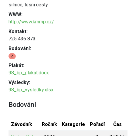
silnice, lesní cesty
WWW:
http://www.kmmp.cz/
Kontakt:
725 436 873
Bodování:
Z
Plakát:
98_bp_plakat.docx
Výsledky:
98_bp_vysledky.xlsx
Bodování
Závodník
Ročník
Kategorie
Pořadí
Čas
Bo