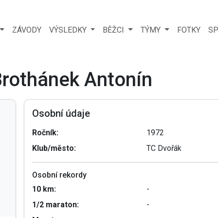
ZÁVODY
VÝSLEDKY
BĚŽCI
TÝMY
FOTKY
SP
Brothánek Antonín
Osobní údaje
Ročník:
1972
Klub/město:
TC Dvořák
Osobní rekordy
10 km:
-
1/2 maraton:
-