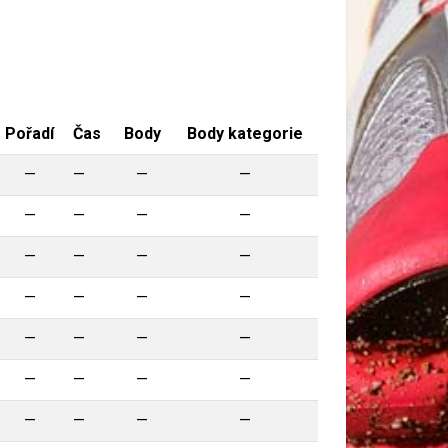
Pořadí
Čas
Body
Body kategorie
—
—
—
—
—
—
—
—
—
—
—
—
—
—
—
—
—
—
—
—
—
—
—
—
—
—
—
—