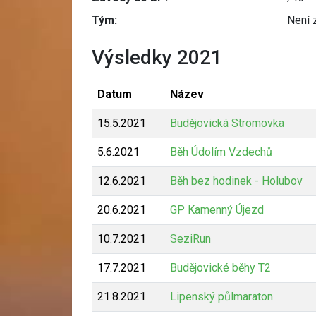
Tým:
Není 
Výsledky 2021
Datum
Název
15.5.2021
Budějovická Stromovka
5.6.2021
Běh Údolím Vzdechů
12.6.2021
Běh bez hodinek - Holubov
20.6.2021
GP Kamenný Újezd
10.7.2021
SeziRun
17.7.2021
Budějovické běhy T2
21.8.2021
Lipenský půlmaraton