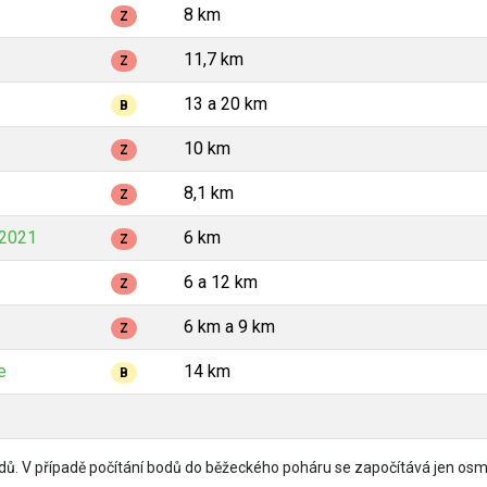
8 km
Z
11,7 km
Z
13 a 20 km
B
10 km
Z
8,1 km
Z
2021
6 km
Z
6 a 12 km
Z
6 km a 9 km
Z
e
14 km
B
ů. V případě počítání bodů do běžeckého poháru se započítává jen osm 