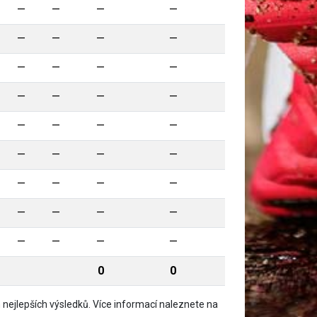
—
—
—
—
—
—
—
—
—
—
—
—
—
—
—
—
—
—
—
—
—
—
—
—
—
—
—
—
—
—
—
—
—
—
—
—
0
0
nejlepších výsledků. Více informací naleznete na