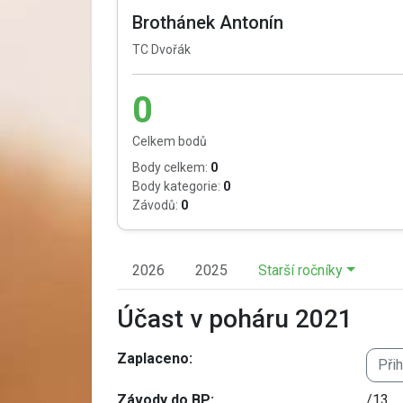
Brothánek Antonín
TC Dvořák
0
Celkem bodů
Body celkem:
0
Body kategorie:
0
Závodů:
0
2026
2025
Starší ročníky
Účast v poháru 2021
Zaplaceno:
Při
Závody do BP:
/13