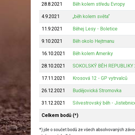
28.8.2021
Běh kolem středu Evropy
4.9.2021
„běh kolem světa“
11.9.2021
Běhej Lesy - Boletice
9.10.2021
Běh okolo Hejtmanu
16.10.2021
Běh kolem Ameriky
28.10.2021
SOKOLSKÝ BĚH REPUBLIKY 
17.11.2021
Krosová 12 - GP vytrvalců
26.12.2021
Budějovická Stromovka
31.12.2021
Silvestrovský běh - Jistebnic
Celkem bodů (*)
*) jde o součet bodů ze všech absolvovaných závod