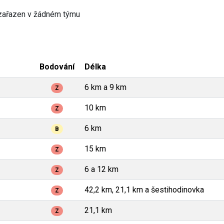
zařazen v žádném týmu
Bodování
Délka
6 km a 9 km
Z
10 km
Z
6 km
B
15 km
Z
6 a 12 km
Z
42,2 km, 21,1 km a šestihodinovka
Z
21,1 km
Z