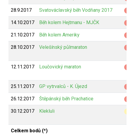
28.9.2017
Svatováclavský běh Vodňany 2017
Z
14.10.2017
Běh kolem Hejtmanu - MJČK
Z
21.10.2017
Běh kolem Ameriky
Z
28.10.2017
Velešínský půlmaraton
Z
12.11.2017
Loučovický maraton
Z
25.11.2017
GP vytrvalců - K. Újezd
Z
26.12.2017
Štěpánský běh Prachatice
Z
30.12.2017
Klekluli
B
Celkem bodů (*)