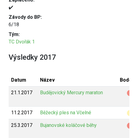
✔️
Závody do BP:
6/18
Tým:
TC Dvořák 1
Výsledky 2017
Datum
Název
Bodová
21.1.2017
Budějovický Mercury maraton
Z
11.2.2017
Běžecký ples na Včelné
B
25.3.2017
Bujanovské koláčové běhy
Z