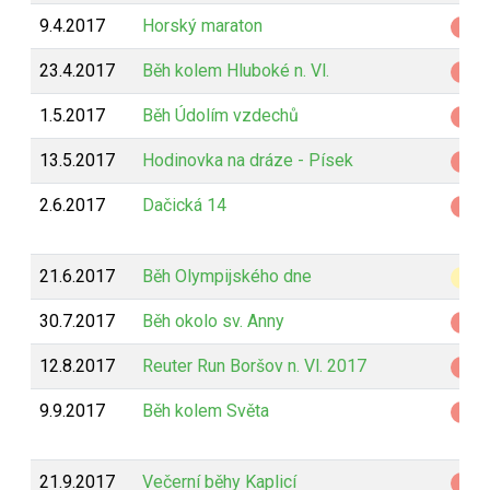
9.4.2017
Horský maraton
Z
23.4.2017
Běh kolem Hluboké n. Vl.
Z
1.5.2017
Běh Údolím vzdechů
Z
13.5.2017
Hodinovka na dráze - Písek
Z
2.6.2017
Dačická 14
Z
21.6.2017
Běh Olympijského dne
B
30.7.2017
Běh okolo sv. Anny
Z
12.8.2017
Reuter Run Boršov n. Vl. 2017
Z
9.9.2017
Běh kolem Světa
Z
21.9.2017
Večerní běhy Kaplicí
Z