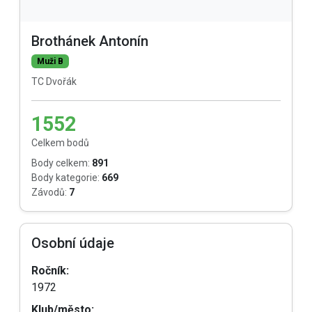
Brothánek Antonín
Muži B
TC Dvořák
1552
Celkem bodů
Body celkem:
891
Body kategorie:
669
Závodů:
7
Osobní údaje
Ročník:
1972
Klub/město: