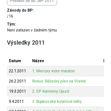
Přihlásit se do JBP 2011
Závody do BP:
/16
Tým:
Není zařazen v žádném týmu
Výsledky 2011
Datum
Název
Bod
22.1.2011
1. Mercury indor maraton
26.2.2011
Bonus. Běžecký ples na Včelné
19.3.2011
2. GP Kamenný Újezd
9.4.2011
3. Bujanovské koláčové běhy