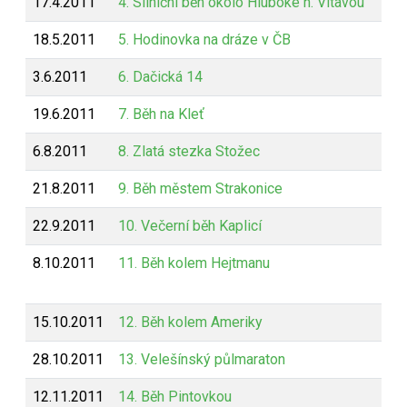
17.4.2011
4. Silniční běh okolo Hluboké n. Vltavou
18.5.2011
5. Hodinovka na dráze v ČB
3.6.2011
6. Dačická 14
19.6.2011
7. Běh na Kleť
6.8.2011
8. Zlatá stezka Stožec
21.8.2011
9. Běh městem Strakonice
22.9.2011
10. Večerní běh Kaplicí
8.10.2011
11. Běh kolem Hejtmanu
15.10.2011
12. Běh kolem Ameriky
28.10.2011
13. Velešínský půlmaraton
12.11.2011
14. Běh Pintovkou