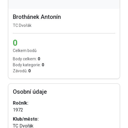
Brothánek Antonín
TC Dvořák
0
Celkem bodů
Body celkem:
0
Body kategorie:
0
Závodů:
0
Osobní údaje
Ročník:
1972
Klub/město:
TC Dvořák