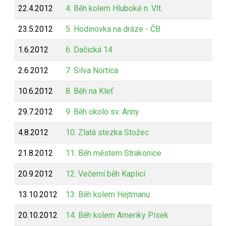
22.4.2012
4. Běh kolem Hluboké n. Vlt.
23.5.2012
5. Hodinovka na dráze - ČB
1.6.2012
6. Dačická 14
2.6.2012
7. Silva Nortica
10.6.2012
8. Běh na Kleť
29.7.2012
9. Běh okolo sv. Anny
4.8.2012
10. Zlatá stezka Stožec
21.8.2012
11. Běh městem Strakonice
20.9.2012
12. Večerní běh Kaplicí
13.10.2012
13. Běh kolem Hejtmanu
20.10.2012
14. Běh kolem Ameriky Písek