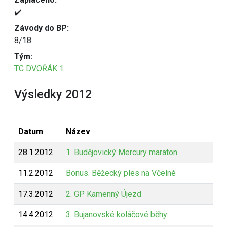
✔️
Závody do BP:
8/18
Tým:
TC DVOŘÁK 1
Výsledky 2012
Datum
Název
28.1.2012
1. Budějovický Mercury maraton
11.2.2012
Bonus. Běžecký ples na Včelné
17.3.2012
2. GP Kamenný Újezd
14.4.2012
3. Bujanovské koláčové běhy