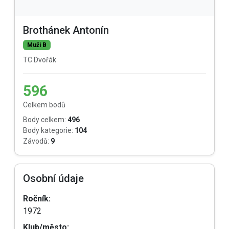
Brothánek Antonín
Muži B
TC Dvořák
596
Celkem bodů
Body celkem:
496
Body kategorie:
104
Závodů:
9
Osobní údaje
Ročník:
1972
Klub/město: