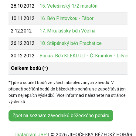
28.10.2012
15. Velešínský 1/2 maratón
10.11.2012
16. Běh Pintovkou - Tábor
2.12.2012
17. Mikulášský běh Včelná
26.12.2012
18. Štěpánský běh Prachatice
30.12.2012
Bonus. Běh KLEKLULI - Č. Krumlov - Litvínovi
Celkem bodů (*)
*) jde o součet bodů ze všech absolvovaných závodů. V
případě počítání bodů do běžeckého poháru se započítává jen
osm nejlepších výsledků. Více informací naleznete na stránce
výsledků.
Zpět na seznam závodníků běžeckého poháru
Instagram JBP
| © 2026 JIHOČESKÝ BĚŽECKÝ POHÁR