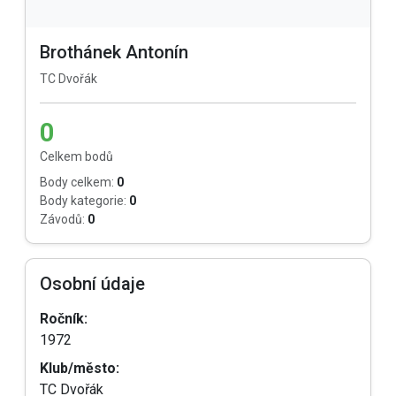
Brothánek Antonín
TC Dvořák
0
Celkem bodů
Body celkem:
0
Body kategorie:
0
Závodů:
0
Osobní údaje
Ročník:
1972
Klub/město:
TC Dvořák