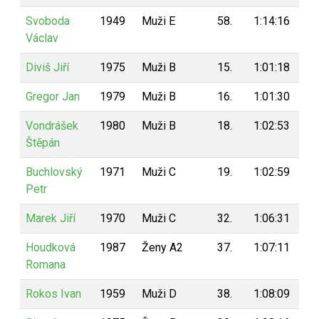
Svoboda
1949
Muži E
58.
1:14:16
1
Václav
Diviš Jiří
1975
Muži B
15.
1:01:18
1
Gregor Jan
1979
Muži B
16.
1:01:30
1
Vondrášek
1980
Muži B
18.
1:02:53
1
Štěpán
Buchlovský
1971
Muži C
19.
1:02:59
1
Petr
Marek Jiří
1970
Muži C
32.
1:06:31
1
Houdková
1987
Ženy A2
37.
1:07:11
1
Romana
Rokos Ivan
1959
Muži D
38.
1:08:09
1