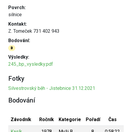
Povrch:
silnice
Kontakt:
Z. Tomeček 731 402 943
Bodování:
B
Výsledky:
245_bp_vysledky.pdf
Fotky
Silvestrovský běh - Jistebnice 31.12.2021
Bodování
Závodník
Ročník
Kategorie
Pořadí
Čas
Bo
Kasík
1978
Muži B
8.
0:58:22
1