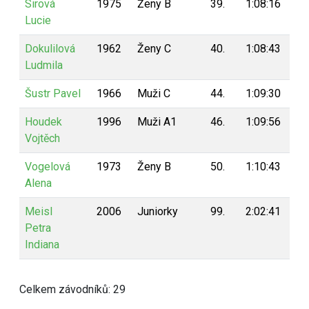
Sirová
1975
Ženy B
39.
1:08:16
1
Lucie
Dokulilová
1962
Ženy C
40.
1:08:43
1
Ludmila
Šustr Pavel
1966
Muži C
44.
1:09:30
1
Houdek
1996
Muži A1
46.
1:09:56
1
Vojtěch
Vogelová
1973
Ženy B
50.
1:10:43
1
Alena
Meisl
2006
Juniorky
99.
2:02:41
1
Petra
Indiana
Celkem závodníků: 29