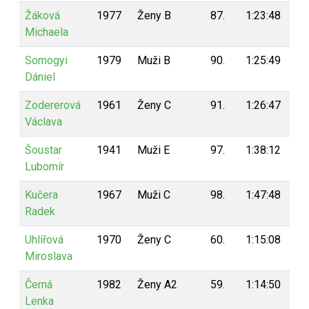
Žáková
1977
Ženy B
87.
1:23:48
1
Michaela
Somogyi
1979
Muži B
90.
1:25:49
1
Dániel
Zodererová
1961
Ženy C
91.
1:26:47
1
Václava
Šoustar
1941
Muži E
97.
1:38:12
1
Lubomír
Kučera
1967
Muži C
98.
1:47:48
1
Radek
Uhlířová
1970
Ženy C
60.
1:15:08
1
Miroslava
Černá
1982
Ženy A2
59.
1:14:50
1
Lenka