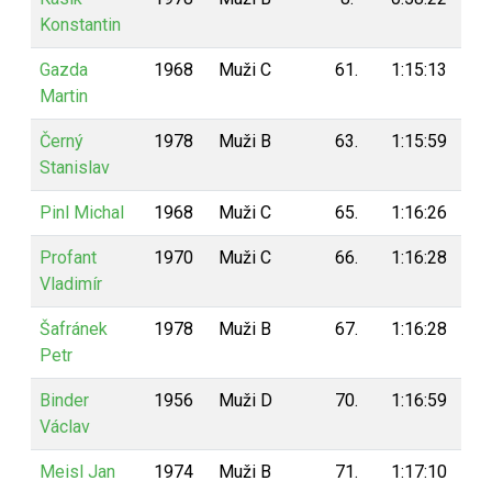
Konstantin
Gazda
1968
Muži C
61.
1:15:13
1
Martin
Černý
1978
Muži B
63.
1:15:59
1
Stanislav
Pinl Michal
1968
Muži C
65.
1:16:26
1
Profant
1970
Muži C
66.
1:16:28
1
Vladimír
Šafránek
1978
Muži B
67.
1:16:28
1
Petr
Binder
1956
Muži D
70.
1:16:59
1
Václav
Meisl Jan
1974
Muži B
71.
1:17:10
1